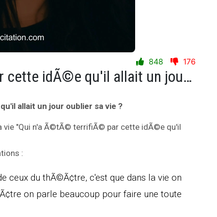
848
176
Qui n'a Ã©tÃ© terrifiÃ© par cette idÃ©e qu'il allait un jour oublier sa vie ?
il allait un jour oublier sa vie ?
a vie "Qui n'a Ã©tÃ© terrifiÃ© par cette idÃ©e qu'il
tions :
e de ceux du thÃ©Ã¢tre, c'est que dans la vie on
Ã©Ã¢tre on parle beaucoup pour faire une toute