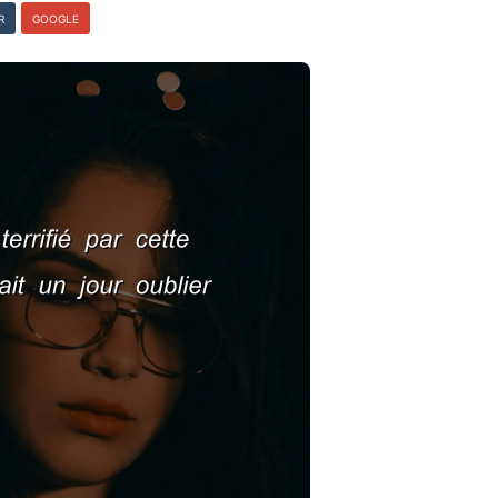
R
GOOGLE