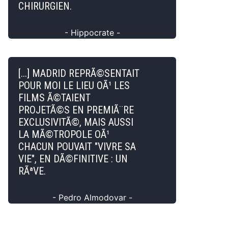
CHIRURGIEN.
- Hippocrate -
[...] MADRID REPRÃ©SENTAIT
POUR MOI LE LIEU OÃ¹ LES
FILMS Ã©TAIENT
PROJETÃ©S EN PREMIÃ¨RE
EXCLUSIVITÃ©, MAIS AUSSI
LA MÃ©TROPOLE OÃ¹
CHACUN POUVAIT "VIVRE SA
VIE", EN DÃ©FINITIVE : UN
RÃªVE.
- Pedro Almodovar -