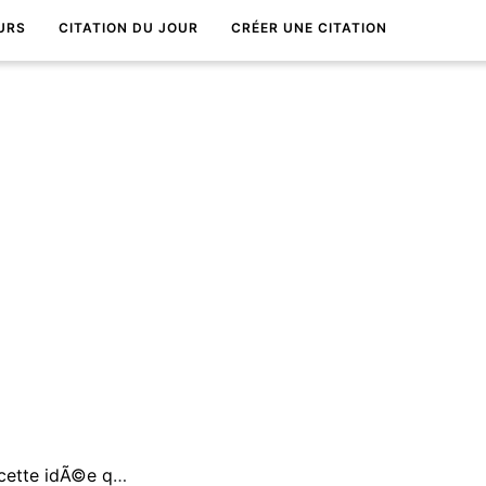
URS
CITATION DU JOUR
CRÉER UNE CITATION
Qui n'a Ã©tÃ© terrifiÃ© par cette idÃ©e qu'il allait un jour oublier sa vie ?