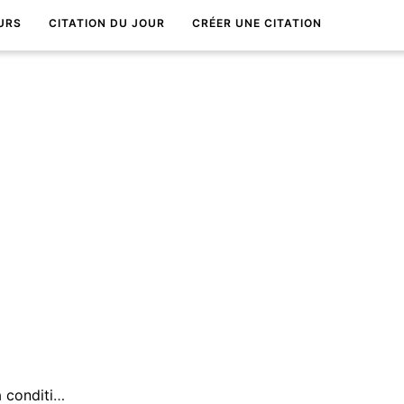
URS
CITATION DU JOUR
CRÉER UNE CITATION
ÃŠtre dans le prÃ©sent est la condition de la paix intÃ©rieure.