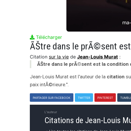
Télécharger
Citation
sur la vie
de
Jean-Louis Murat
:
ÃŠtre dans le prÃ©sent est la condition d
Jean-Louis Murat est l'auteur de la
citation
sur
paix intÃ©rieure.".
PARTAGER SUR FACEBOOK
TWITTER
PINTEREST
TUMBL
L'auteur
Citations de Jean-Louis M