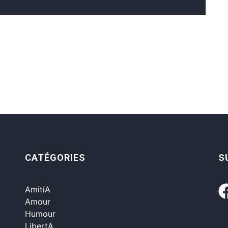
CATÉGORIES
S
AmitiA
Amour
Humour
LibertA