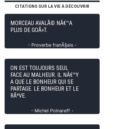
CITATIONS SUR LA VIE À DÉCOUVRIR
MORCEAU AVALÃ© NÂ€™A
PLUS DE GOÃ»T.
- Proverbe franÃ§ais -
ON EST TOUJOURS SEUL
FACE AU MALHEUR. IL NÂ€™Y
A QUE LE BONHEUR QUI SE
PARTAGE. LE BONHEUR ET LE
RÃªVE.
- Michel Polnareff -