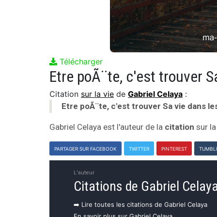
Télécharger
Etre poÃ¨te, c'est trouver S
Citation
sur la vie
de
Gabriel Celaya
:
Etre poÃ¨te, c'est trouver Sa vie dans le
Gabriel Celaya est l'auteur de la
citation
sur la
PARTAGER SUR FACEBOOK
TWITTER
PINTEREST
TUMBL
L'auteur
Citations de Gabriel Celay
➡️ Lire toutes les citations de Gabriel Celaya
En savoir plus sur Gabriel Celaya