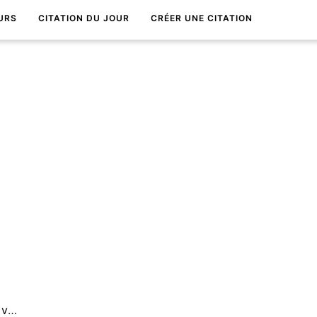
URS
CITATION DU JOUR
CRÉER UNE CITATION
Etre poÃ¨te, c'est trouver Sa vie dans les autres.