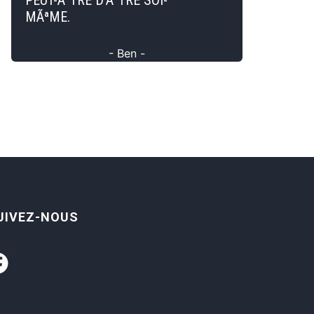
PEUT-ÃªTRE D'ÃªTRE SOI-
MÃªME.
- Ben -
UIVEZ-NOUS