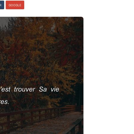
R
GOOGLE