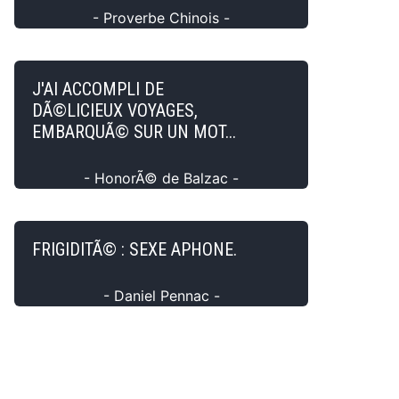
- Proverbe Chinois -
J'AI ACCOMPLI DE
DÃ©LICIEUX VOYAGES,
EMBARQUÃ© SUR UN MOT...
- HonorÃ© de Balzac -
FRIGIDITÃ© : SEXE APHONE.
- Daniel Pennac -