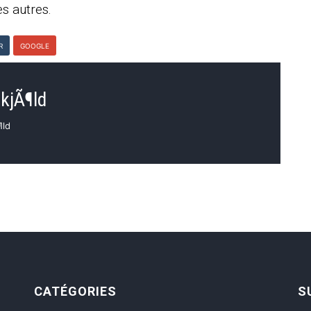
s autres.
R
GOOGLE
kjÃ¶ld
¶ld
CATÉGORIES
S