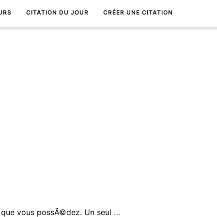
URS
CITATION DU JOUR
CRÉER UNE CITATION
La vie exige de vous la force que vous possÃ©dez. Un seul exploit est rÃ©alisable : ne pas sâ€™Ãªtre enfui.