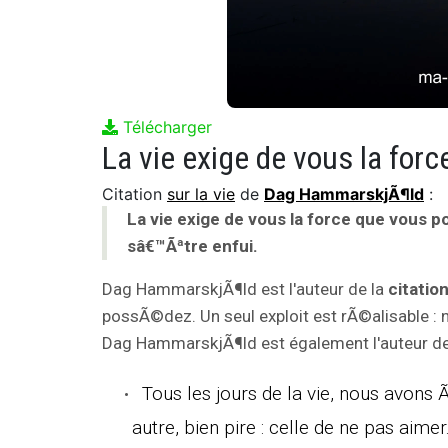
Télécharger
Citation
sur la vie
de
Dag HammarskjÃ¶ld
:
La vie exige de vous la force que vous p
sâ€™Ãªtre enfui.
Dag HammarskjÃ¶ld est l'auteur de la
citatio
possÃ©dez. Un seul exploit est rÃ©alisable : n
Dag HammarskjÃ¶ld est également l'auteur des
Tous les jours de la vie, nous avons Ã
autre, bien pire : celle de ne pas aimer