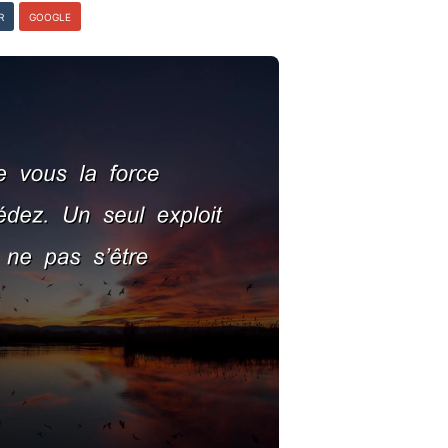
R
GOOGLE