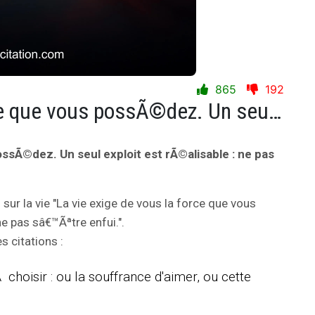
865
192
La vie exige de vous la force que vous possÃ©dez. Un seul exploit est rÃ©alisable : ne pas sâ€™Ãªtre enfui.
ossÃ©dez. Un seul exploit est rÃ©alisable : ne pas
n
sur la vie "La vie exige de vous la force que vous
e pas sâ€™Ãªtre enfui.".
 citations :
 choisir : ou la souffrance d'aimer, ou cette
.