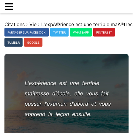
Citations
›
Vie
›
PARTAGER SUR FACEBOOK
TWITTER
WHATSAPP
PINTEREST
TUMBLR
GOOGLE