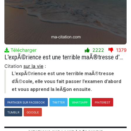
Télécharger
2222
1379
L'expÃ©rience est une terrible maÃ®tresse d'Ã©cole, elle vous fait passer l'examen d'abord et vous apprend la leÃ§on ensuite.
Citation
sur la vie
:
L'expÃ©rience est une terrible maÃ®tresse
d'Ã©cole, elle vous fait passer l'examen d'abord
et vous apprend la leÃ§on ensuite.
PARTAGER SUR FACEBOOK
TWITTER
WHATSAPP
PINTEREST
TUMBLR
GOOGLE