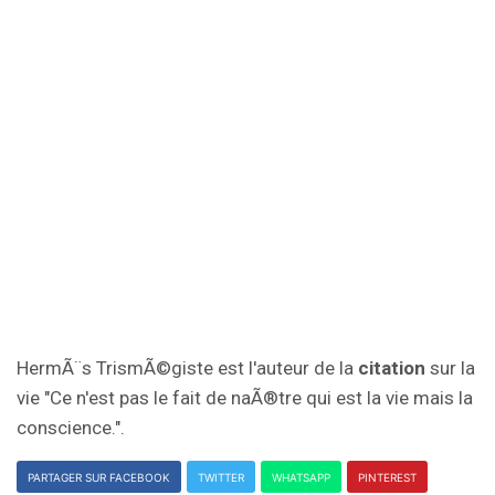
HermÃ¨s TrismÃ©giste est l'auteur de la
citation
sur la
vie "Ce n'est pas le fait de naÃ®tre qui est la vie mais la
conscience.".
PARTAGER SUR FACEBOOK
TWITTER
WHATSAPP
PINTEREST