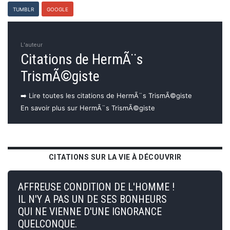
TUMBLR
GOOGLE
L'auteur
Citations de HermÃ¨s
TrismÃ©giste
➡️ Lire toutes les citations de HermÃ¨s TrismÃ©giste
En savoir plus sur HermÃ¨s TrismÃ©giste
CITATIONS SUR LA VIE À DÉCOUVRIR
AFFREUSE CONDITION DE L'HOMME !
IL N'Y A PAS UN DE SES BONHEURS
QUI NE VIENNE D'UNE IGNORANCE
QUELCONQUE.