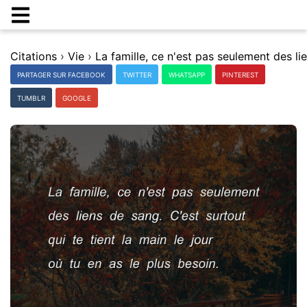
Citations
›
Vie
›
PARTAGER SUR FACEBOOK
TWITTER
WHATSAPP
PINTEREST
TUMBLR
GOOGLE