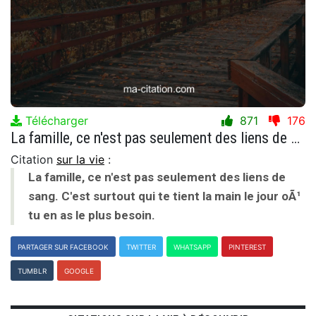
Télécharger
871
176
La famille, ce n'est pas seulement des liens de sang. C'est surtout qui te tient la main le jour oÃ¹ tu en as le plus besoin.
Citation
sur la vie
:
La famille, ce n'est pas seulement des liens de
sang. C'est surtout qui te tient la main le jour oÃ¹
tu en as le plus besoin.
PARTAGER SUR FACEBOOK
TWITTER
WHATSAPP
PINTEREST
TUMBLR
GOOGLE