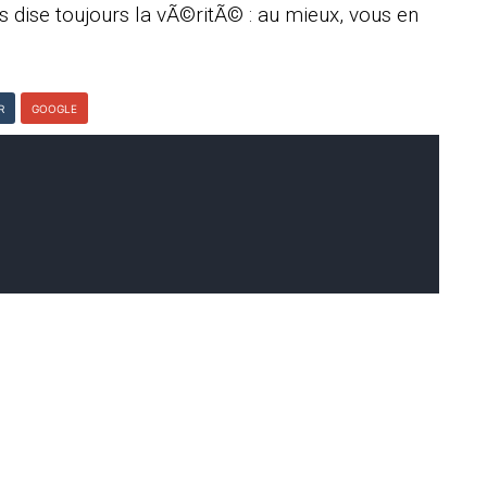
us dise toujours la vÃ©ritÃ© : au mieux, vous en
R
GOOGLE