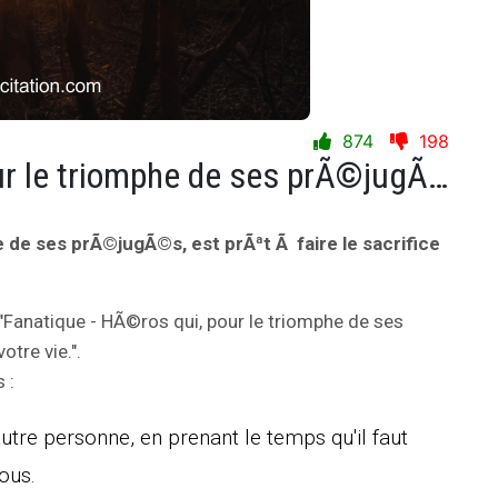
874
198
Fanatique - HÃ©ros qui, pour le triomphe de ses prÃ©jugÃ©s, est prÃªt Ã faire le sacrifice de votre vie.
 de ses prÃ©jugÃ©s, est prÃªt Ã faire le sacrifice
 "Fanatique - HÃ©ros qui, pour le triomphe de ses
otre vie.".
 :
autre personne, en prenant le temps qu'il faut
ous.