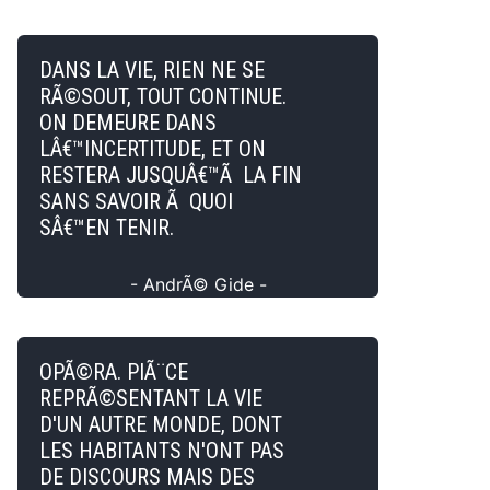
DANS LA VIE, RIEN NE SE
RÃ©SOUT, TOUT CONTINUE.
ON DEMEURE DANS
LÂ€™INCERTITUDE, ET ON
RESTERA JUSQUÂ€™Ã LA FIN
SANS SAVOIR Ã QUOI
SÂ€™EN TENIR.
- AndrÃ© Gide -
OPÃ©RA. PIÃ¨CE
REPRÃ©SENTANT LA VIE
D'UN AUTRE MONDE, DONT
LES HABITANTS N'ONT PAS
DE DISCOURS MAIS DES