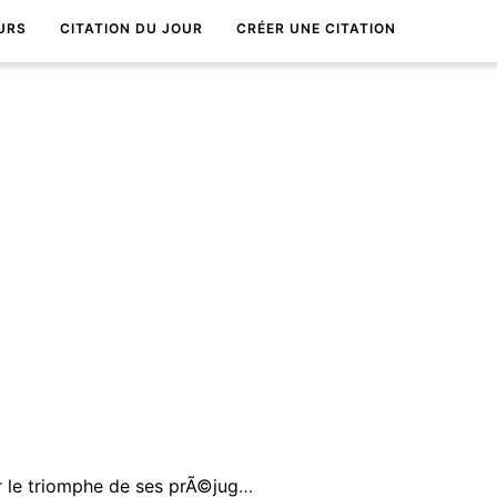
URS
CITATION DU JOUR
CRÉER UNE CITATION
Fanatique - HÃ©ros qui, pour le triomphe de ses prÃ©jugÃ©s, est prÃªt Ã faire le sacrifice de votre vie.