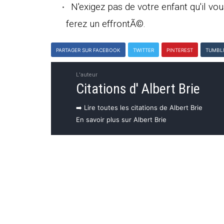
N'exigez pas de votre enfant qu'il vo
ferez un effrontÃ©.
PARTAGER SUR FACEBOOK
TWITTER
PINTEREST
TUMBL
L'auteur
Citations d' Albert Brie
➡️ Lire toutes les citations de Albert Brie
En savoir plus sur Albert Brie