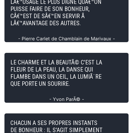
LÂ€™USAGE LE PLUS DIGNE QUÂ€™ON
PUISSE FAIRE DE SON BONHEUR,
CÂ€™EST DE SÂ€™EN SERVIR Ã
LÂ€™AVANTAGE DES AUTRES.
- Pierre Carlet de Chamblain de Marivaux -
LE CHARME ET LA BEAUTÃ© C'EST LA
FLEUR DE LA PEAU, LA DANSE QUI
FLAMBE DANS UN OEIL, LA LUMIÃ¨RE
QUE PORTE UN SOURIRE.
- Yvon ParÃ© -
CHACUN A SES PROPRES INSTANTS
DE BONHEUR : IL S'AGIT SIMPLEMENT