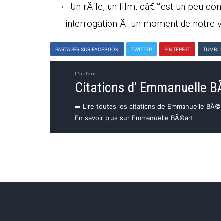
Un rÃ´le, un film, câ€™est un peu 
interrogation Ã un moment de notre v
PARTAGER SUR FACEBOOK
TWITTER
PINTEREST
TUMBL
L'auteur
Citations d' Emmanuelle 
➡️ Lire toutes les citations de Emmanuelle BÃ©
En savoir plus sur Emmanuelle BÃ©art