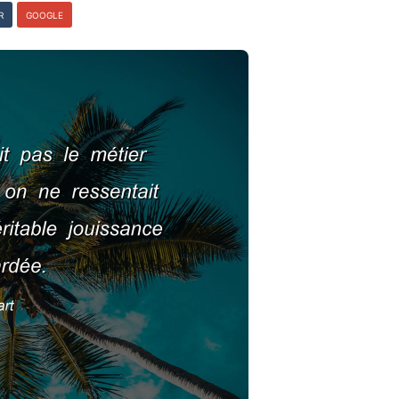
R
GOOGLE