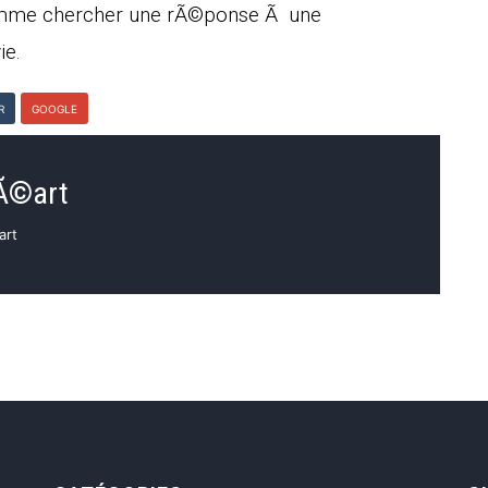
comme chercher une rÃ©ponse Ã une
ie.
R
GOOGLE
BÃ©art
art