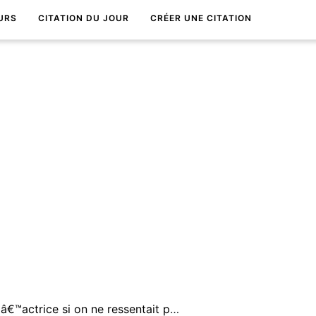
URS
CITATION DU JOUR
CRÉER UNE CITATION
On ne ferait pas le mÃ©tier dâ€™actrice si on ne ressentait pas une vÃ©ritable jouissance Ã Ãªtre regardÃ©e.