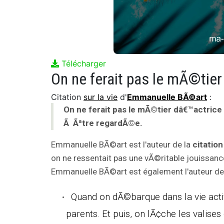
Télécharger
Citation
sur la vie
d'
Emmanuelle BÃ©art
:
On ne ferait pas le mÃ©tier dâ€™actrice 
Ã Ãªtre regardÃ©e.
Emmanuelle BÃ©art est l'auteur de la
citation
on ne ressentait pas une vÃ©ritable jouissanc
Emmanuelle BÃ©art est également l'auteur des
Quand on dÃ©barque dans la vie acti
parents. Et puis, on lÃ¢che les valise