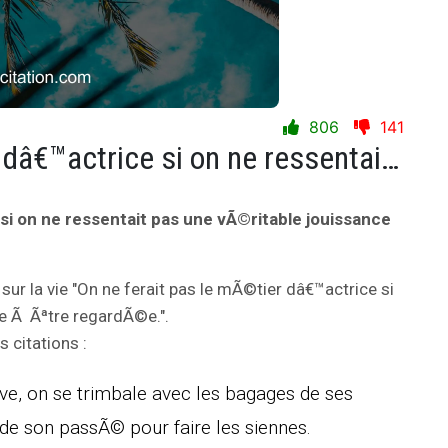
806
141
On ne ferait pas le mÃ©tier dâ€™actrice si on ne ressentait pas une vÃ©ritable jouissance Ã Ãªtre regardÃ©e.
si on ne ressentait pas une vÃ©ritable jouissance
sur la vie "On ne ferait pas le mÃ©tier dâ€™actrice si
e Ã Ãªtre regardÃ©e.".
 citations :
ve, on se trimbale avec les bagages de ses
s de son passÃ© pour faire les siennes.