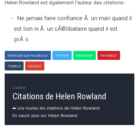
Helen Rowland est également l'auteur des citations :
Ne jamais faire confiance Ã un mari quand il
est loin ni Ã un cÃ©libataire quand il est
prÃ¨s.
PARTAGER SUR FACEBOOK
TWITTER
WHATSAPP
PINTEREST
TUMBLR
GOOGLE
L'auteur
Citations de Helen Rowland
➡️ Lire toutes les citations de Helen Rowland
En savoir plus sur Helen Rowland