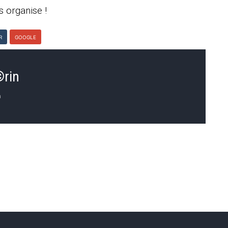
s organise !
R
GOOGLE
©rin
n