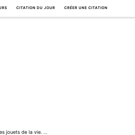
URS
CITATION DU JOUR
CRÉER UNE CITATION
Au fond, nous sommes tous les jouets de la vie. Le pire, c'est de s'en rendre compte !