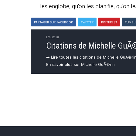
les englobe, qu'on les planifie, qu'on le
PARTAGER SUR FACEBOOK
TWITTER
PINTEREST
TUMBL
L'auteur
Citations de Michelle GuÃ
➡️ Lire toutes les citations de Michelle GuÃ©ri
En savoir plus sur Michelle GuÃ©rin