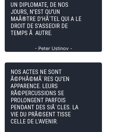
UN DIPLOMATE, DE NOS
JOURS, N'EST QU'UN
MAÃ®TRE D'HÃ´TEL QUI A LE
DROIT DE S'ASSEOIR DE
TEMPS Ã AUTRE.
- Peter Ustinov -
NOS ACTES NE SONT
Ã©PHÃ©MÃ¨RES QU'EN
APPARENCE. LEURS
RÃ©PERCUSSIONS SE
PROLONGENT PARFOIS
PENDANT DES SIÃ¨CLES. LA
VIE DU PRÃ©SENT TISSE
CELLE DE L'AVENIR.