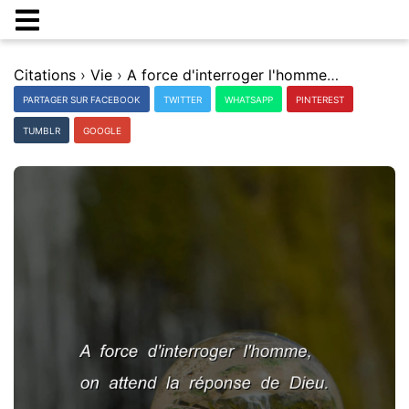
Citations
›
Vie
›
A force d'interroger l'homme, on attend la rÃ©ponse de Dieu.
PARTAGER SUR FACEBOOK
TWITTER
WHATSAPP
PINTEREST
TUMBLR
GOOGLE