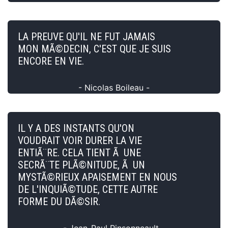
LA PREUVE QU'IL NE FUT JAMAIS
MON MÃ©DECIN, C'EST QUE JE SUIS
ENCORE EN VIE.
- Nicolas Boileau -
IL Y A DES INSTANTS QU'ON
VOUDRAIT VOIR DURER LA VIE
ENTIÃ¨RE. CELA TIENT Ã UNE
SECRÃ¨TE PLÃ©NITUDE, Ã UN
MYSTÃ©RIEUX APAISEMENT EN NOUS
DE L'INQUIÃ©TUDE, CETTE AUTRE
FORME DU DÃ©SIR.
- Jean-Paul Pinsonneault -