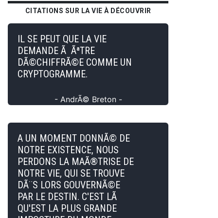
CITATIONS SUR LA VIE À DÉCOUVRIR
IL SE PEUT QUE LA VIE
DEMANDE Ã ÃªTRE
DÃ©CHIFFRÃ©E COMME UN
CRYPTOGRAMME.
- AndrÃ© Breton -
A UN MOMENT DONNÃ© DE
NOTRE EXISTENCE, NOUS
PERDONS LA MAÃ®TRISE DE
NOTRE VIE, QUI SE TROUVE
DÃ¨S LORS GOUVERNÃ©E
PAR LE DESTIN. C'EST LÃ
QU'EST LA PLUS GRANDE