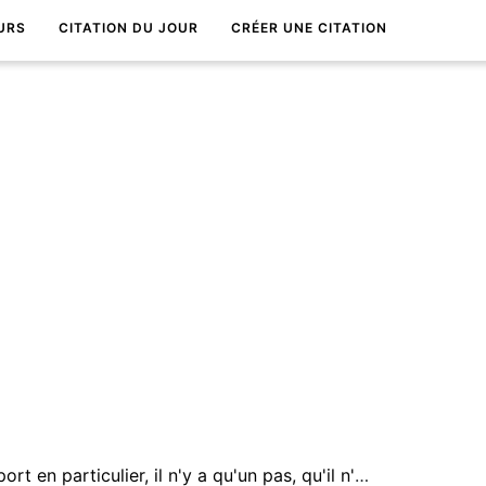
URS
CITATION DU JOUR
CRÉER UNE CITATION
De la vie en gÃ©nÃ©ral au sport en particulier, il n'y a qu'un pas, qu'il n'est pas besoin d'Ãªtre capable de faire le grand Ã©cart pour franchir.