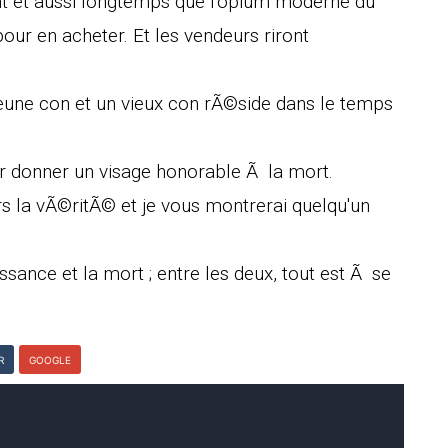
ant et aussi longtemps que l'opium moderne du
our en acheter. Et les vendeurs riront
jeune con et un vieux con rÃ©side dans le temps
donner un visage honorable Ã la mort.
rs la vÃ©ritÃ© et je vous montrerai quelqu'un
issance et la mort ; entre les deux, tout est Ã se
R
GOOGLE