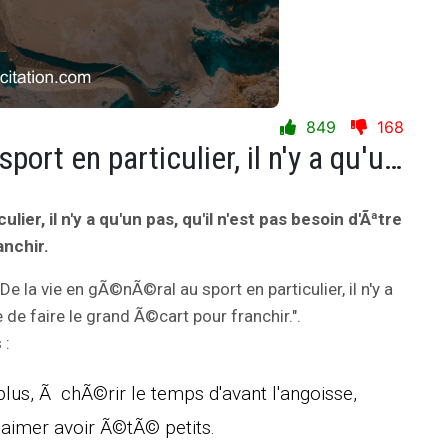
849
168
De la vie en gÃ©nÃ©ral au sport en particulier, il n'y a qu'un pas, qu'il n'est pas besoin d'Ãªtre capable de faire le grand Ã©cart pour franchir.
ier, il n'y a qu'un pas, qu'il n'est pas besoin d'Ãªtre
anchir.
"De la vie en gÃ©nÃ©ral au sport en particulier, il n'y a
e de faire le grand Ã©cart pour franchir.".
 :
s, Ã chÃ©rir le temps d'avant l'angoisse,
Ã aimer avoir Ã©tÃ© petits.