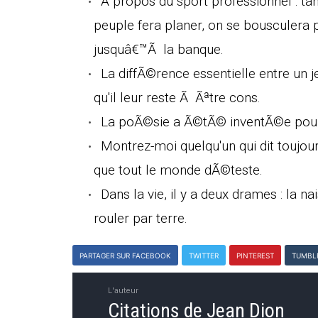
A propos du sport professionnel : t
peuple fera planer, on se bousculera p
jusquâ€™Ã la banque.
La diffÃ©rence essentielle entre un 
qu'il leur reste Ã Ãªtre cons.
La poÃ©sie a Ã©tÃ© inventÃ©e pour 
Montrez-moi quelqu'un qui dit toujou
que tout le monde dÃ©teste.
Dans la vie, il y a deux drames : la na
rouler par terre.
PARTAGER SUR FACEBOOK
TWITTER
PINTEREST
TUMBL
L'auteur
Citations de Jean Dion