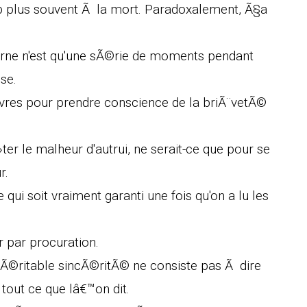
 plus souvent Ã la mort. Paradoxalement, Ã§a
derne n'est qu'une sÃ©rie de moments pendant
se.
ivres pour prendre conscience de la briÃ¨vetÃ©
ter le malheur d'autrui, ne serait-ce que pour se
r.
 qui soit vraiment garanti une fois qu'on a lu les
r par procuration.
la vÃ©ritable sincÃ©ritÃ© ne consiste pas Ã dire
tout ce que lâ€™on dit.