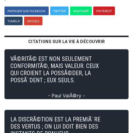
PARTAGER SUR FACEBOOK
TWITTER
WHATSAPP
PINTEREST
TUMBLR
GOOGLE
CITATIONS SUR LA VIE À DÉCOUVRIR
VÃ©RITÃ© EST NON SEULEMENT
CONFORMITÃ©, MAIS VALEUR. CEUX
QUI CROIENT LA POSSÃ©DER, LA
POSSÃ¨DENT ; EUX SEULS.
- Paul ValÃ©ry -
LA DISCRÃ©TION EST LA PREMIÃ¨RE
DES VERTUS ; ON LUI DOIT BIEN DES