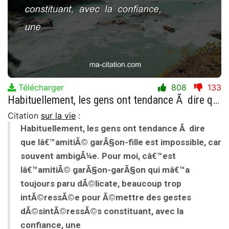
Télécharger
808
133
Habituellement, les gens ont tendance Ã dire que lâ€™amitiÃ© garÃ§on-fille est impossible, car souvent ambigÃ¼e. Pour moi, câ€™est lâ€™amitiÃ© garÃ§on-garÃ§on qui mâ€™a toujours paru dÃ©licate, beaucoup trop intÃ©ressÃ©e pour Ã©mettre des gestes dÃ©sintÃ©ressÃ©s constituant, avec la confiance, une
Citation
sur la vie
:
Habituellement, les gens ont tendance Ã dire
que lâ€™amitiÃ© garÃ§on-fille est impossible, car
souvent ambigÃ¼e. Pour moi, câ€™est
lâ€™amitiÃ© garÃ§on-garÃ§on qui mâ€™a
toujours paru dÃ©licate, beaucoup trop
intÃ©ressÃ©e pour Ã©mettre des gestes
dÃ©sintÃ©ressÃ©s constituant, avec la
confiance, une