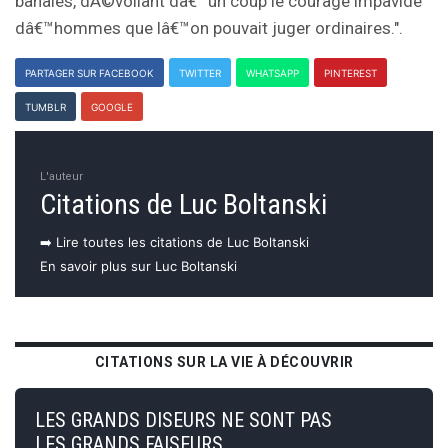
banales, dÃ©voilant dâ€™un coup le courage impavide
dâ€™hommes que lâ€™on pouvait juger ordinaires.".
PARTAGER SUR FACEBOOK
TWITTER
WHATSAPP
PINTEREST
TUMBLR
GOOGLE
L'auteur
Citations de Luc Boltanski
➡️ Lire toutes les citations de Luc Boltanski
En savoir plus sur Luc Boltanski
CITATIONS SUR LA VIE À DÉCOUVRIR
LES GRANDS DISEURS NE SONT PAS
LES GRANDS FAISEURS.