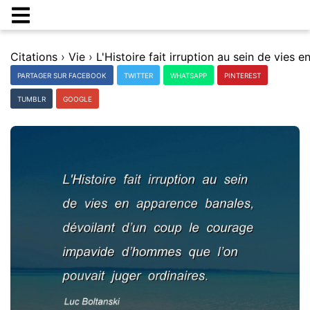
Citations
›
Vie
›
PARTAGER SUR FACEBOOK
TWITTER
WHATSAPP
PINTEREST
TUMBLR
GOOGLE