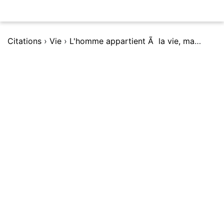
Citations
›
Vie
›
L'homme appartient Ã la vie, mais la vie n'appartient pas Ã l'homme.