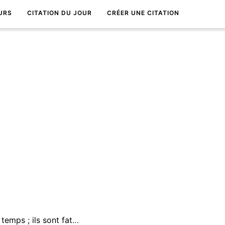
URS
CITATION DU JOUR
CRÉER UNE CITATION
Les hommes meurent, tout le temps ; ils sont fatigants. Les livres ne meurent jamais.