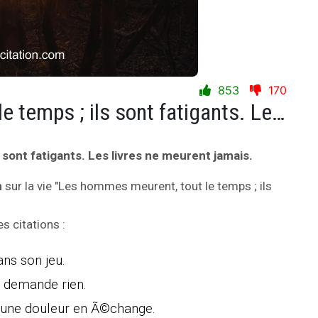
853
170
Les hommes meurent, tout le temps ; ils sont fatigants. Les livres ne meurent jamais.
sont fatigants. Les livres ne meurent jamais.
n
sur la vie "Les hommes meurent, tout le temps ; ils
s citations :
ns son jeu.
e demande rien.
ucune douleur en Ã©change.