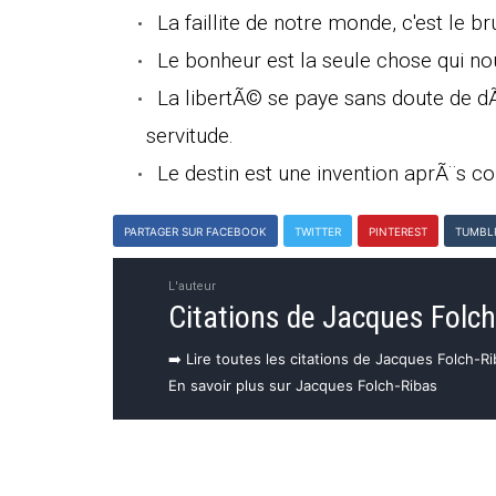
La faillite de notre monde, c'est le b
Le bonheur est la seule chose qui no
La libertÃ© se paye sans doute de d
servitude.
Le destin est une invention aprÃ¨s co
PARTAGER SUR FACEBOOK
TWITTER
PINTEREST
TUMBL
L'auteur
Citations de Jacques Folc
➡️ Lire toutes les citations de Jacques Folch-R
En savoir plus sur Jacques Folch-Ribas