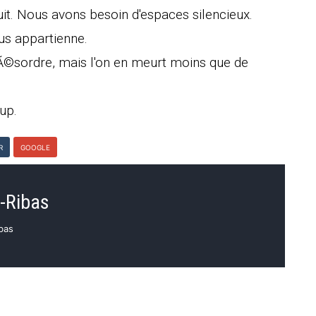
ruit. Nous avons besoin d'espaces silencieux.
us appartienne.
Ã©sordre, mais l'on en meurt moins que de
up.
R
GOOGLE
h-Ribas
ibas