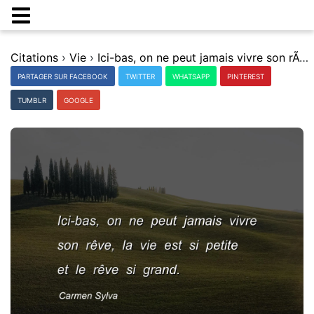
Citations
›
Vie
›
Ici-bas, on ne peut jamais vivre son rÃªve, la vie est si petite et le rÃªve si grand.
PARTAGER SUR FACEBOOK
TWITTER
WHATSAPP
PINTEREST
TUMBLR
GOOGLE