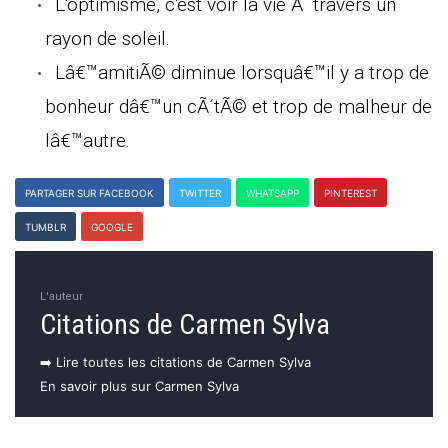
L'optimisme, c'est voir la vie Ã travers un
rayon de soleil.
Lâ€™amitiÃ© diminue lorsquâ€™il y a trop de
bonheur dâ€™un cÃ´tÃ© et trop de malheur de
lâ€™autre.
PARTAGER SUR FACEBOOK
TWITTER
WHATSAPP
PINTEREST
TUMBLR
GOOGLE
L'auteur
Citations de Carmen Sylva
➡️ Lire toutes les citations de Carmen Sylva
En savoir plus sur Carmen Sylva