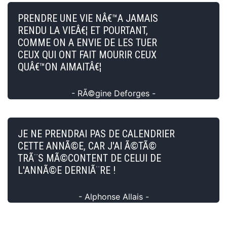
PRENDRE UNE VIE NÂ€™A JAMAIS
RENDU LA VIEÂ€¦ ET POURTANT,
COMME ON A ENVIE DE LES TUER
CEUX QUI ONT FAIT MOURIR CEUX
QUÂ€™ON AIMAITÂ€¦
- RÃ©gine Deforges -
JE NE PRENDRAI PAS DE CALENDRIER
CETTE ANNÃ©E, CAR J'AI Ã©TÃ©
TRÃ¨S MÃ©CONTENT DE CELUI DE
L'ANNÃ©E DERNIÃ¨RE !
- Alphonse Allais -