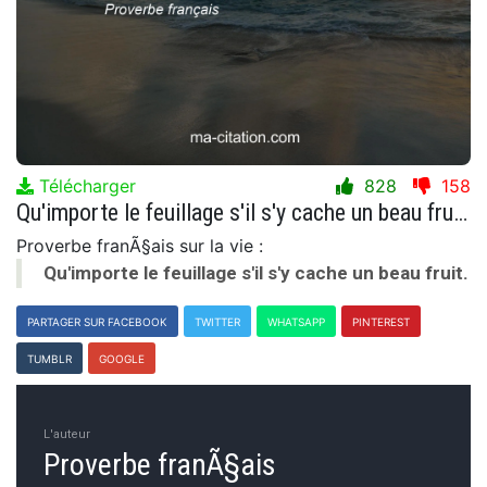
Télécharger
828
158
Qu'importe le feuillage s'il s'y cache un beau fruit.
Proverbe franÃ§ais sur la vie :
Qu'importe le feuillage s'il s'y cache un beau fruit.
PARTAGER SUR FACEBOOK
TWITTER
WHATSAPP
PINTEREST
TUMBLR
GOOGLE
L'auteur
Proverbe franÃ§ais