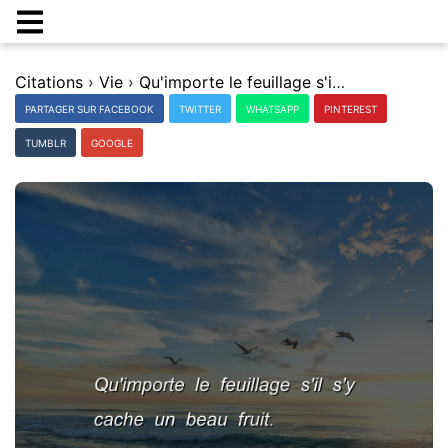
Citations
›
Vie
›
Qu'importe le feuillage s'il s'y cache un beau fruit.
PARTAGER SUR FACEBOOK
TWITTER
WHATSAPP
PINTEREST
TUMBLR
GOOGLE