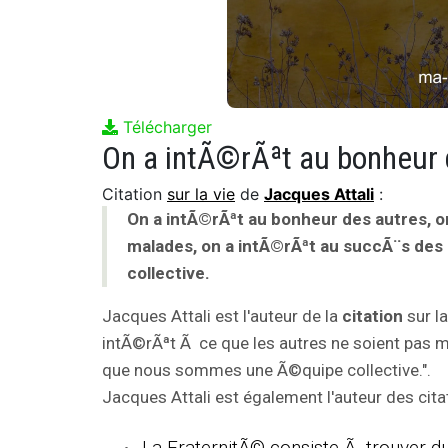
Télécharger
Citation
sur la vie
de
Jacques Attali
:
On a intÃ©rÃªt au bonheur des autres, o
malades, on a intÃ©rÃªt au succÃ¨s de
collective.
Jacques Attali est l'auteur de la
citation
sur la
intÃ©rÃªt Ã ce que les autres ne soient pas 
que nous sommes une Ã©quipe collective.".
Jacques Attali est également l'auteur des citat
La FraternitÃ© consiste Ã trouver du 