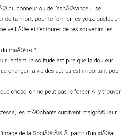
Ã© du bonheur ou de l'espÃ©rance, il se
r de ta mort, pour te fermer les yeux, quelqu'un
e veillÃ©e et t'entourer de tes souvenirs les
e du maÃ®tre ?
r l'enfant, la solitude est pire que la douleur.
que changer la vie des autres est important pour
lque chose, on ne peut pas le forcer Ã y trouver
stesse, les mÃ©chants survivent malgrÃ© leur
 l'image de la SociÃ©tÃ© Ã partir d'un idÃ©al