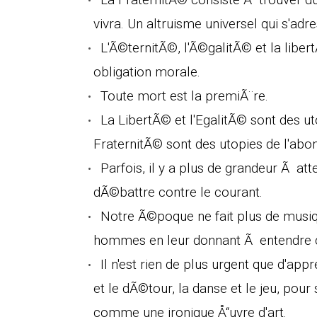
vivra. Un altruisme universel qui s'adr
L'Ã©ternitÃ©, l'Ã©galitÃ© et la libert
obligation morale.
Toute mort est la premiÃ¨re.
La LibertÃ© et l'EgalitÃ© sont des uto
FraternitÃ© sont des utopies de l'abo
Parfois, il y a plus de grandeur Ã at
dÃ©battre contre le courant.
Notre Ã©poque ne fait plus de musiqu
hommes en leur donnant Ã entendre ce 
Il n'est rien de plus urgent que d'appr
et le dÃ©tour, la danse et le jeu, pou
comme une ironique Å“uvre d'art.