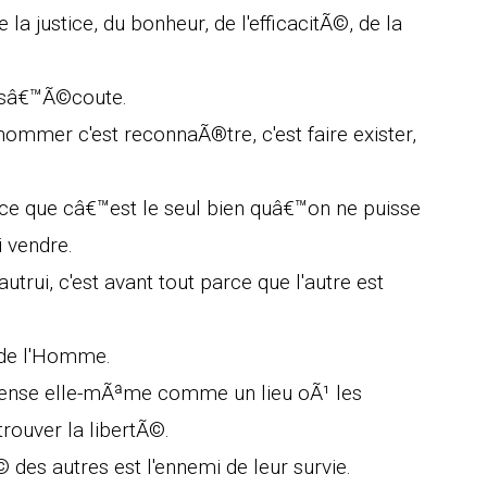
la justice, du bonheur, de l'efficacitÃ©, de la
l sâ€™Ã©coute.
mmer c'est reconnaÃ®tre, c'est faire exister,
rce que câ€™est le seul bien quâ€™on ne puisse
i vendre.
autrui, c'est avant tout parce que l'autre est
t de l'Homme.
pense elle-mÃªme comme un lieu oÃ¹ les
rouver la libertÃ©.
 des autres est l'ennemi de leur survie.