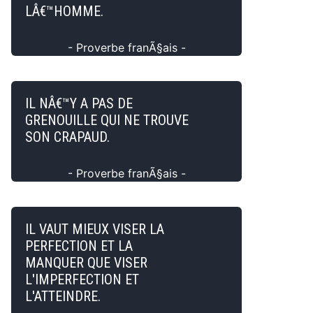
LÂ€™HOMME.
- Proverbe franÃ§ais -
IL NÂ€™Y A PAS DE
GRENOUILLE QUI NE TROUVE
SON CRAPAUD.
- Proverbe franÃ§ais -
IL VAUT MIEUX VISER LA
PERFECTION ET LA
MANQUER QUE VISER
L'IMPERFECTION ET
L'ATTEINDRE.