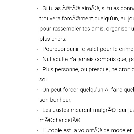
Si tu as Ã©tÃ© aimÃ©, si tu as donn
trouvera forcÃ©ment quelqu'un, au jou
pour rassembler tes amis, organiser un
plus chers.
Pourquoi punir le valet pour le crim
Nul adulte n'a jamais compris que, pou
Plus personne, ou presque, ne croit 
soi.
On peut forcer quelqu'un Ã faire que
son bonheur.
Les Justes meurent malgrÃ© leur ju
mÃ©chancetÃ©.
L'utopie est la volontÃ© de modeler