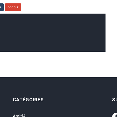
R
GOOGLE
i
CATÉGORIES
S
AmitiA