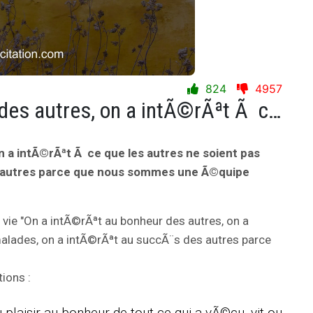
824
4957
On a intÃ©rÃªt au bonheur des autres, on a intÃ©rÃªt Ã ce que les autres ne soient pas malades, on a intÃ©rÃªt au succÃ¨s des autres parce que nous sommes une Ã©quipe collective.
n a intÃ©rÃªt Ã ce que les autres ne soient pas
s autres parce que nous sommes une Ã©quipe
 vie "On a intÃ©rÃªt au bonheur des autres, on a
malades, on a intÃ©rÃªt au succÃ¨s des autres parce
ions :
plaisir au bonheur de tout ce qui a vÃ©cu, vit ou