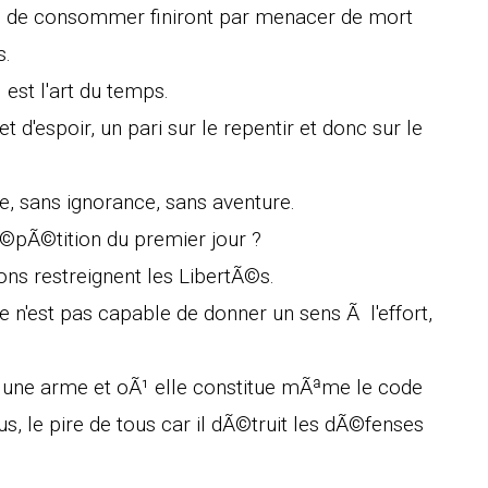
rtÃ© de consommer finiront par menacer de mort
s.
l est l'art du temps.
t d'espoir, un pari sur le repentir et donc sur le
e, sans ignorance, sans aventure.
rÃ©pÃ©tition du premier jour ?
ions restreignent les LibertÃ©s.
lle n'est pas capable de donner un sens Ã l'effort,
 une arme et oÃ¹ elle constitue mÃªme le code
us, le pire de tous car il dÃ©truit les dÃ©fenses