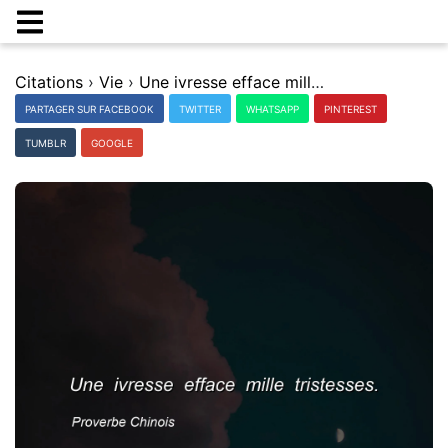
Citations
›
Vie
›
Une ivresse efface mille tristesses.
PARTAGER SUR FACEBOOK
TWITTER
WHATSAPP
PINTEREST
TUMBLR
GOOGLE