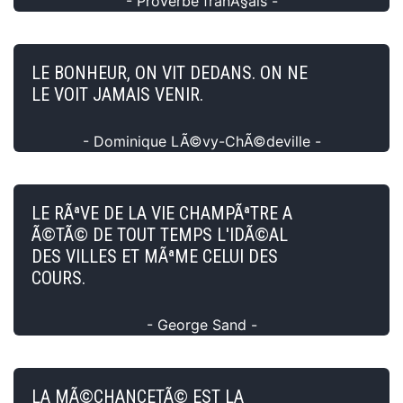
- Proverbe franÃ§ais -
LE BONHEUR, ON VIT DEDANS. ON NE
LE VOIT JAMAIS VENIR.
- Dominique LÃ©vy-ChÃ©deville -
LE RÃªVE DE LA VIE CHAMPÃªTRE A
Ã©TÃ© DE TOUT TEMPS L'IDÃ©AL
DES VILLES ET MÃªME CELUI DES
COURS.
- George Sand -
LA MÃ©CHANCETÃ© EST LA