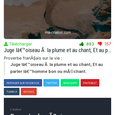
Télécharger
893
157
Juge lâ€™oiseau Ã la plume et au chant, Et au parler lâ€™homme bon ou mÃ©chant.
Proverbe franÃ§ais sur la vie :
Juge lâ€™oiseau Ã la plume et au chant, Et au
parler lâ€™homme bon ou mÃ©chant.
PARTAGER SUR FACEBOOK
TWITTER
WHATSAPP
PINTEREST
TUMBLR
GOOGLE
L'auteur