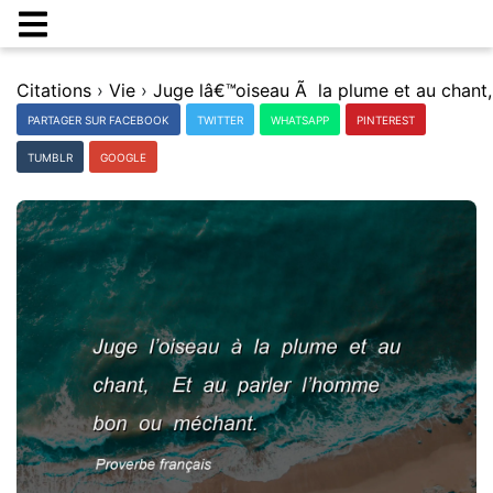
Citations
›
Vie
›
Juge l
PARTAGER SUR FACEBOOK
TWITTER
WHATSAPP
PINTEREST
TUMBLR
GOOGLE