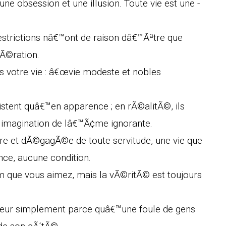
 obsession et une illusion. Toute vie est une -
 restrictions nâ€™ont de raison dâ€™Ãªtre que
bÃ©ration.
 votre vie : â€œvie modeste et nobles
xistent quâ€™en apparence ; en rÃ©alitÃ©, ils
imagination de lâ€™Ã¢me ignorante.
ibre et dÃ©gagÃ©e de toute servitude, une vie que
nce, aucune condition.
 que vous aimez, mais la vÃ©ritÃ© est toujours
reur simplement parce quâ€™une foule de gens