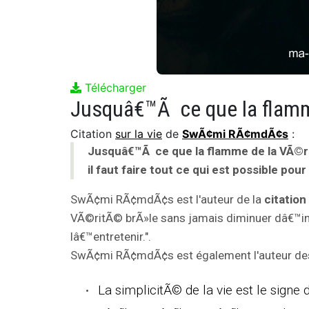
Télécharger
Citation
sur la vie
de
SwÃ¢mi RÃ¢mdÃ¢s
:
Jusquâ€™Ã ce que la flamme de la VÃ©ri
il faut faire tout ce qui est possible pou
SwÃ¢mi RÃ¢mdÃ¢s est l'auteur de la
citation
VÃ©ritÃ© brÃ»le sans jamais diminuer dâ€™inten
lâ€™entretenir.".
SwÃ¢mi RÃ¢mdÃ¢s est également l'auteur des 
La simplicitÃ© de la vie est le signe