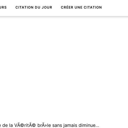
URS
CITATION DU JOUR
CRÉER UNE CITATION
Jusquâ€™Ã ce que la flamme de la VÃ©ritÃ© brÃ»le sans jamais diminuer dâ€™intensitÃ©, il faut faire tout ce qui est possible pour lâ€™entretenir.