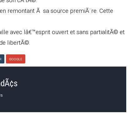
de son cÃ´tÃ©.
™en remontant Ã sa source premiÃ¨re. Cette
.
aille avec lâ€™esprit ouvert et sans partialitÃ© et
de libertÃ©.
R
GOOGLE
mdÃ¢s
¢s