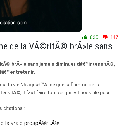
825
147
Jusquâ€™Ã ce que la flamme de la VÃ©ritÃ© brÃ»le sans jamais diminuer dâ€™intensitÃ©, il faut faire tout ce qui est possible pour lâ€™entretenir.
tÃ© brÃ»le sans jamais diminuer dâ€™intensitÃ©,
r lâ€™entretenir.
sur la vie "Jusquâ€™Ã ce que la flamme de la
sitÃ©, il faut faire tout ce qui est possible pour
citations :
 de la vraie prospÃ©ritÃ©.