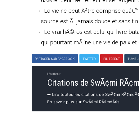
dÃ©fendent lâ€™erreur et se rangent 
La vie ne peut Ãªtre comprise quâ€
source est Ã jamais douce et sans fin
Le vrai hÃ©ros est celui qui livre bat
qui pourtant mÃ¨ne une vie de paix et 
PARTAGER SUR FACEBOOK
TWITTER
PINTEREST
TUMBL
L'auteur
Citations de SwÃ¢mi RÃ¢
➡️ Lire toutes les citations de SwÃ¢mi RÃ¢mdÃ
En savoir plus sur SwÃ¢mi RÃ¢mdÃ¢s