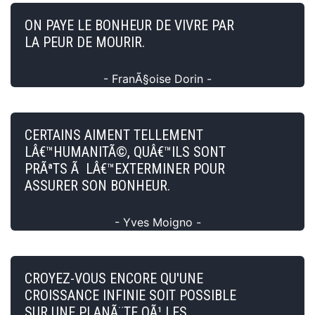
ON PAYE LE BONHEUR DE VIVRE PAR
LA PEUR DE MOURIR.
- FranÃ§oise Dorin -
CERTAINS AIMENT TELLEMENT
LÂ€™HUMANITÃ©, QUÂ€™ILS SONT
PRÃªTS Ã LÂ€™EXTERMINER POUR
ASSURER SON BONHEUR.
- Yves Moigno -
CROYEZ-VOUS ENCORE QU'UNE
CROISSANCE INFINIE SOIT POSSIBLE
SUR UNE PLANÃ¨TE OÃ¹ LES