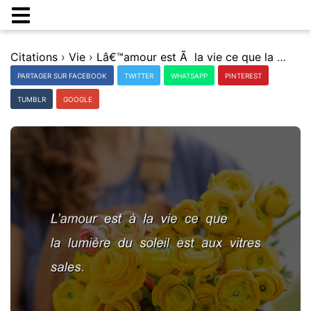
Citations
›
Vie
›
Lâ€™amour est Ã la vie ce que la lumiÃ¨re du soleil est aux vitres sales.
PARTAGER SUR FACEBOOK
TWITTER
WHATSAPP
PINTEREST
TUMBLR
GOOGLE