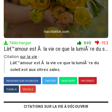
Télécharger
849
153
Lâ€™amour est Ã la vie ce que la lumiÃ¨re du soleil est aux vitres sales.
Citation
sur la vie
:
Lâ€™amour est Ã la vie ce que la lumiÃ¨re du
soleil est aux vitres sales.
PARTAGER SUR FACEBOOK
TWITTER
WHATSAPP
PINTEREST
TUMBLR
GOOGLE
CITATIONS SUR LA VIE À DÉCOUVRIR