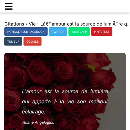
Citations
›
Vie
›
Lâ€™amour est la source de lumiÃ¨re qui apporte Ã la vie son m
PARTAGER SUR FACEBOOK
TWITTER
WHATSAPP
PINTEREST
TUMBLR
GOOGLE