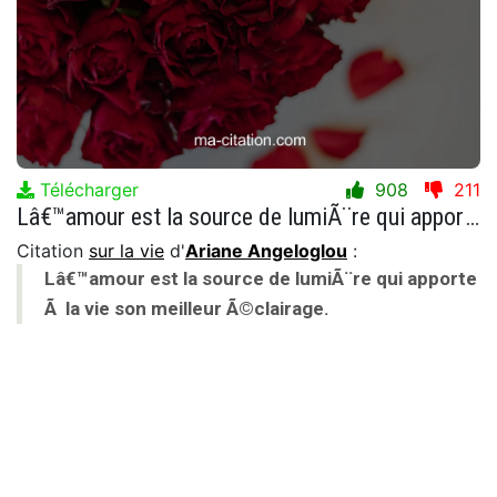
Télécharger
908
211
Lâ€™amour est la source de lumiÃ¨re qui apporte Ã la vie son meilleur Ã©clairage.
Citation
sur la vie
d'
Ariane Angeloglou
:
Lâ€™amour est la source de lumiÃ¨re qui apporte
Ã la vie son meilleur Ã©clairage.