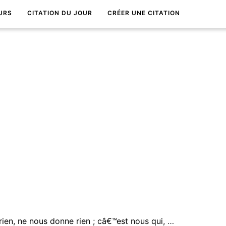
URS
CITATION DU JOUR
CRÉER UNE CITATION
Lâ€™avenir ne nous apporte rien, ne nous donne rien ; câ€™est nous qui, pour le construire, devons tout lui donner, lui donner notre vie elle-mÃªme.