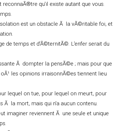
t reconnaÃ®tre qu'il existe autant que vous.
emps.
solation est un obstacle Ã la vÃ©ritable foi, et
ation.
 de temps et d'Ã©ternitÃ©. L'enfer serait du
uissante Ã dompter la pensÃ©e ; mais pour que
LÃ oÃ¹ les opinions irraisonnÃ©es tiennent lieu
r lequel on tue, pour lequel on meurt, pour
s Ã la mort, mais qui n'a aucun contenu.
ut imaginer reviennent Ã une seule et unique
ps.