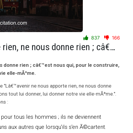
837
166
Lâ€™avenir ne nous apporte rien, ne nous donne rien ; câ€™est nous qui, pour le construire, devons tout lui donner, lui donner notre vie elle-mÃªme.
 donne rien ; câ€™est nous qui, pour le construire,
 vie elle-mÃªme.
ie "Lâ€™avenir ne nous apporte rien, ne nous donne
ons tout lui donner, lui donner notre vie elle-mÃªme.".
ns :
n pour tous les hommes ; ils ne deviennent
 aux autres que lorsqu'ils s'en Ã©cartent.