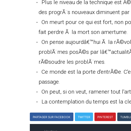
Plus le niveau de la technique est Ã
des progrÃ¨s nouveaux diminuent par 
On meurt pour ce qui est fort, non pou
fait perdre Ã la mort son amertume.
On pense aujourdâ€™hui Ã la rÃ©vol
problÃ¨mes posÃ©s par lâ€™actualit
rÃ©soudre les problÃ¨mes.
Ce monde est la porte d'entrÃ©e. C'e
passage.
On peut, si on veut, ramener tout l'a
La contemplation du temps est la cle
PARTAGER SUR FACEBOOK
TWITTER
PINTEREST
TUMBL