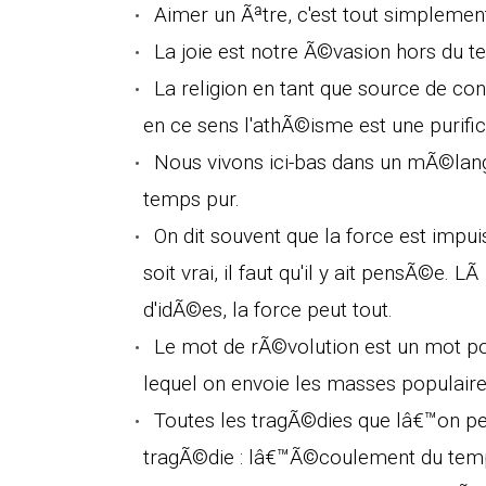
Aimer un Ãªtre, c'est tout simplemen
La joie est notre Ã©vasion hors du t
La religion en tant que source de con
en ce sens l'athÃ©isme est une purific
Nous vivons ici-bas dans un mÃ©lange
temps pur.
On dit souvent que la force est imp
soit vrai, il faut qu'il y ait pensÃ©e. 
d'idÃ©es, la force peut tout.
Le mot de rÃ©volution est un mot pou
lequel on envoie les masses populaire
Toutes les tragÃ©dies que lâ€™on pe
tragÃ©die : lâ€™Ã©coulement du tem