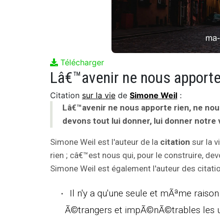
Télécharger
Citation
sur la vie
de
Simone Weil
:
Lâ€™avenir ne nous apporte rien, ne nous
devons tout lui donner, lui donner notre
Simone Weil est l'auteur de la
citation
sur la v
rien ; câ€™est nous qui, pour le construire, dev
Simone Weil est également l'auteur des citatio
Il n'y a qu'une seule et mÃªme raiso
Ã©trangers et impÃ©nÃ©trables les uns