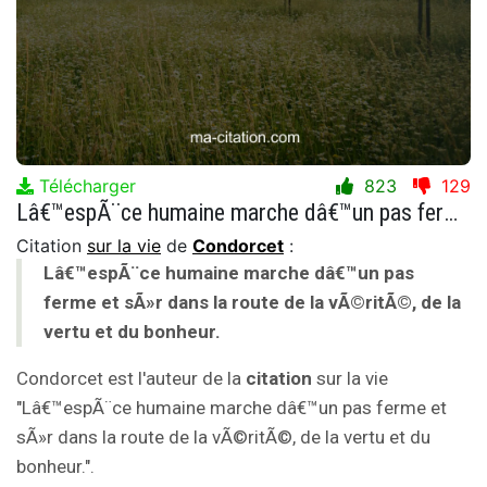
Télécharger
823
129
Lâ€™espÃ¨ce humaine marche dâ€™un pas ferme et sÃ»r dans la route de la vÃ©ritÃ©, de la vertu et du bonheur.
Citation
sur la vie
de
Condorcet
:
Lâ€™espÃ¨ce humaine marche dâ€™un pas
ferme et sÃ»r dans la route de la vÃ©ritÃ©, de la
vertu et du bonheur.
Condorcet est l'auteur de la
citation
sur la vie
"Lâ€™espÃ¨ce humaine marche dâ€™un pas ferme et
sÃ»r dans la route de la vÃ©ritÃ©, de la vertu et du
bonheur.".