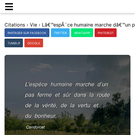
Citations
›
Vie
›
PARTAGER SUR FACEBOOK
TWITTER
WHATSAPP
PINTEREST
TUMBLR
GOOGLE