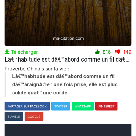
Télécharger
816
149
Lâ€™habitude est dâ€™abord comme un fil dâ€™araignÃ©e : une fois prise, elle est plus solide quâ€™une corde.
Proverbe Chinois sur la vie :
Lâ€™habitude est dâ€™abord comme un fil
dâ€™araignÃ©e : une fois prise, elle est plus
solide quâ€™une corde.
PARTAGER SUR FACEBOOK
TWITTER
WHATSAPP
PINTEREST
TUMBLR
GOOGLE