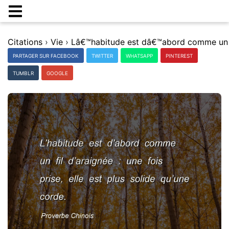
Citations
›
Vie
›
PARTAGER SUR FACEBOOK
TWITTER
WHATSAPP
PINTEREST
TUMBLR
GOOGLE