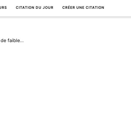
URS
CITATION DU JOUR
CRÉER UNE CITATION
Les larmes ne sont pas signe de faiblesse, mais de soulagement.