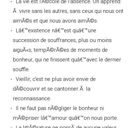
La vie est l'Ã©cole de l'absence. On apprend
Ã vivre sans les autres, sans ceux qui nous ont
aimÃ©s et que nous avons aimÃ©s.
Lâ€™existence nâ€™est quâ€™une
succession de souffrances, plus ou moins
aiguÃ«s, tempÃ©rÃ©es de moments de
bonheur, qui ne finissent quâ€™avec le dernier
souffle.
Vieillir, c'est ne plus avoir envie de
dÃ©couvrir et se cantonner Ã la
reconnaissance.
Il ne faut pas nÃ©gliger le bonheur ni
mÃ©priser lâ€™amour quâ€™on nous porte.
La littÃ©rature ne possÃ¨de aucune valeur