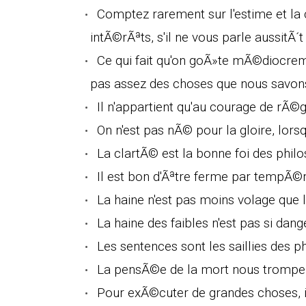
Comptez rarement sur l'estime et la
intÃ©rÃªts, s'il ne vous parle aussitÃ´t
Ce qui fait qu'on goÃ»te mÃ©diocreme
pas assez des choses que nous savon
Il n'appartient qu'au courage de rÃ©gl
On n'est pas nÃ© pour la gloire, lor
La clartÃ© est la bonne foi des phil
Il est bon d'Ãªtre ferme par tempÃ©r
La haine n'est pas moins volage que 
La haine des faibles n'est pas si dan
Les sentences sont les saillies des p
La pensÃ©e de la mort nous trompe, c
Pour exÃ©cuter de grandes choses, il