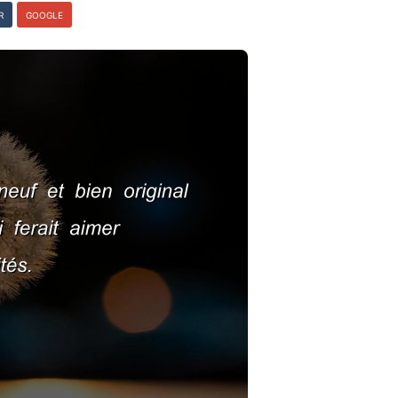
R
GOOGLE