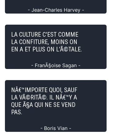
- Jean-Charles Harvey -
LA CULTURE C'EST COMME
LA CONFITURE, MOINS ON
EN A ET PLUS ON L'Ã©TALE.
- FranÃ§oise Sagan -
NÂ€™IMPORTE QUOI, SAUF
LA VÃ©RITÃ©. IL NÂ€™Y A
QUE Ã§A QUI NE SE VEND
PAS.
- Boris Vian -