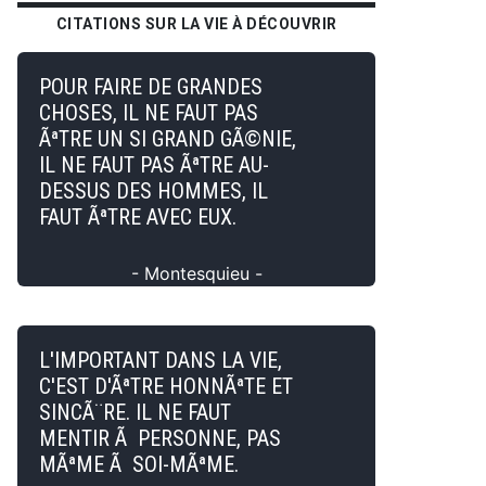
CITATIONS SUR LA VIE À DÉCOUVRIR
POUR FAIRE DE GRANDES
CHOSES, IL NE FAUT PAS
ÃªTRE UN SI GRAND GÃ©NIE,
IL NE FAUT PAS ÃªTRE AU-
DESSUS DES HOMMES, IL
FAUT ÃªTRE AVEC EUX.
- Montesquieu -
L'IMPORTANT DANS LA VIE,
C'EST D'ÃªTRE HONNÃªTE ET
SINCÃ¨RE. IL NE FAUT
MENTIR Ã PERSONNE, PAS
MÃªME Ã SOI-MÃªME.