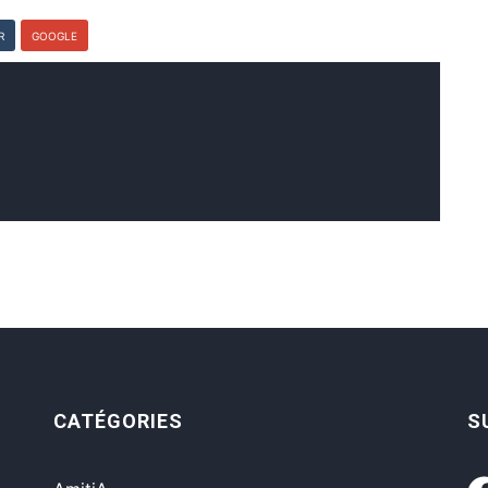
R
GOOGLE
s
CATÉGORIES
S