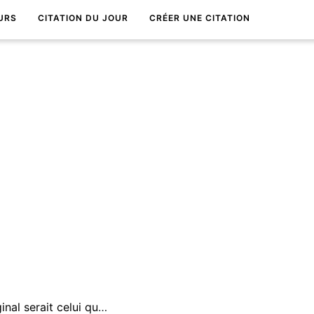
URS
CITATION DU JOUR
CRÉER UNE CITATION
Un livre bien neuf et bien original serait celui qui ferait aimer de vieilles vÃ©ritÃ©s.