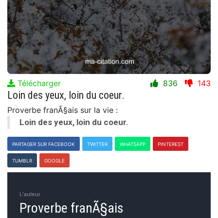
Télécharger
836
143
Loin des yeux, loin du coeur.
Proverbe franÃ§ais sur la vie :
Loin des yeux, loin du coeur.
PARTAGER SUR FACEBOOK
TWITTER
WHATSAPP
PINTEREST
TUMBLR
GOOGLE
L'auteur
Proverbe franÃ§ais