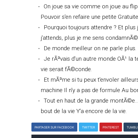
On joue sa vie comme on joue au flip
Pouvoir s'en refaire une petite Gratuite,
Pourquoi toujours attendre ? Et plus j
j'attends, plus je me sens condamn
De monde meilleur on ne parle plus. T
Je rÃªvais d'un autre monde OÃ¹ la ter
vie serait fÃ©conde.
Et mÃªme si tu peux t'envoler ailleurs
machine Il n'y a pas de formule Au bo
Tout en haut de la grande montÃ©e...
bout de la vie Y'a encore de la vie.
PARTAGER SUR FACEBOOK
TWITTER
PINTEREST
TUMBL