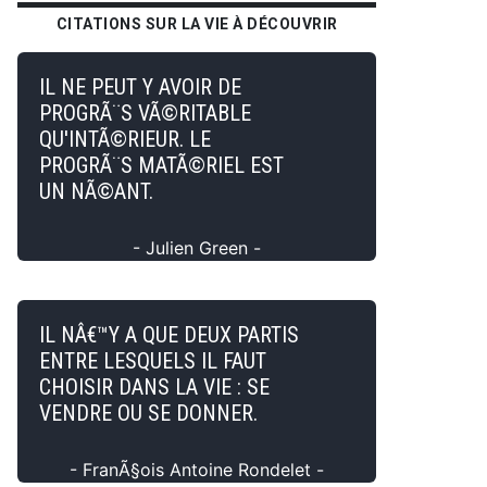
CITATIONS SUR LA VIE À DÉCOUVRIR
IL NE PEUT Y AVOIR DE
PROGRÃ¨S VÃ©RITABLE
QU'INTÃ©RIEUR. LE
PROGRÃ¨S MATÃ©RIEL EST
UN NÃ©ANT.
- Julien Green -
IL NÂ€™Y A QUE DEUX PARTIS
ENTRE LESQUELS IL FAUT
CHOISIR DANS LA VIE : SE
VENDRE OU SE DONNER.
- FranÃ§ois Antoine Rondelet -