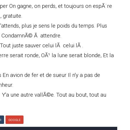
per On gagne, on perds, et toujours on espÃ¨re
 gratuite.
'attends, plus je sens le poids du temps. Plus
Ã© CondamnÃ© Ã attendre.
out juste sauver celui lÃ celui lÃ .
re serait ronde, OÃ¹ la lune serait blonde, Et la
 En avion de fer et de sueur Il n'y a pas de
nheur.
 Y'a une autre vallÃ©e. Tout au bout, tout au
R
GOOGLE