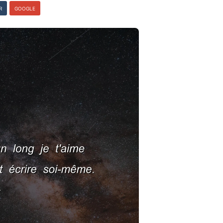
R
GOOGLE