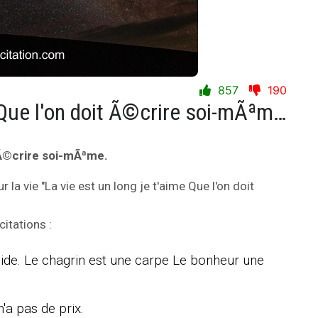
857
190
La vie est un long je t'aime Que l'on doit Ã©crire soi-mÃªme.
t Ã©crire soi-mÃªme.
r la vie "La vie est un long je t'aime Que l'on doit
itations :
lide. Le chagrin est une carpe Le bonheur une
n'a pas de prix.