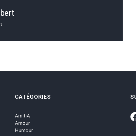
ubert
rt
CATÉGORIES
S
AmitiA
Amour
Humour