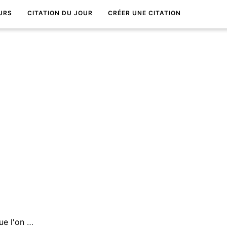
URS
CITATION DU JOUR
CRÉER UNE CITATION
La vie est un long je t'aime Que l'on doit Ã©crire soi-mÃªme.