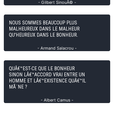
- Gilbert SinouÃ© -
NOUS SOMMES BEAUCOUP PLUS
MALHEUREUX DANS LE MALHEUR
QU'HEUREUX DANS LE BONHEUR.
- Armand Salacrou -
QUÂ€™EST-CE QUE LE BONHEUR
SINON LÂ€™ACCORD VRAI ENTRE UN
HOMME ET LÂ€™EXISTENCE QUÂ€™IL
MÃ¨NE ?
- Albert Camus -