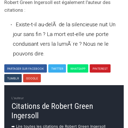
Robert Green Ingersoll est également l'auteur des
citations :
Existe-t-il au-delÃ de la silencieuse nuit Un
jour sans fin ? La mort est-elle une porte
conduisant vers la lumiÃ¨re ? Nous ne le
pouvons dire.
PARTAGER SUR FACEBOOK
TWITTER
WHATSAPP
PINTEREST
TUMBLR
GOOGLE
L'auteur
Citations de Robert Green
Ingersoll
➡️ Lire toutes les citations de Robert Green Ingersoll