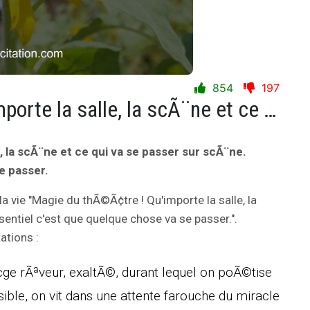
854
197
Magie du thÃ©Ã¢tre ! Qu'importe la salle, la scÃ¨ne et ce qui va se passer sur scÃ¨ne. L'essentiel c'est que quelque chose va se passer.
, la scÃ¨ne et ce qui va se passer sur scÃ¨ne.
e passer.
la vie "Magie du thÃ©Ã¢tre ! Qu'importe la salle, la
sentiel c'est que quelque chose va se passer.".
ations :
¢ge rÃªveur, exaltÃ©, durant lequel on poÃ©tise
sible, on vit dans une attente farouche du miracle