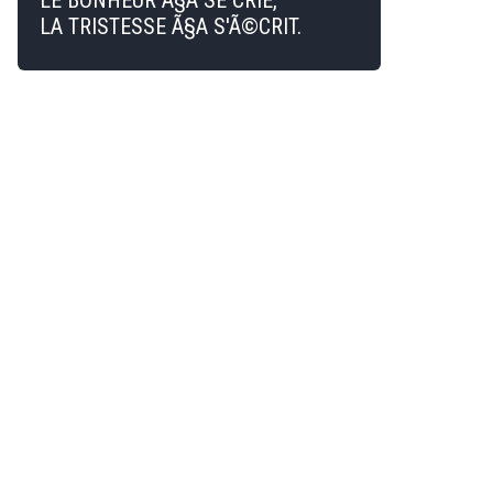
LE BONHEUR Ã§A SE CRIE,
LA TRISTESSE Ã§A S'Ã©CRIT.