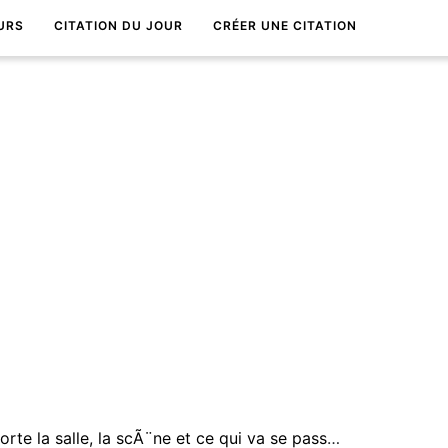
URS
CITATION DU JOUR
CRÉER UNE CITATION
Magie du thÃ©Ã¢tre ! Qu'importe la salle, la scÃ¨ne et ce qui va se passer sur scÃ¨ne. L'essentiel c'est que quelque chose va se passer.