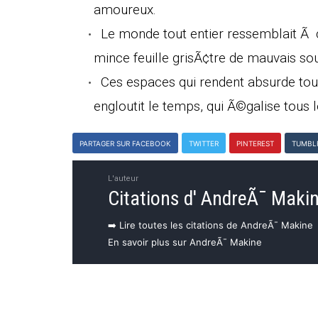
amoureux.
Le monde tout entier ressemblait Ã ce 
mince feuille grisÃ¢tre de mauvais souv
Ces espaces qui rendent absurde tout
engloutit le temps, qui Ã©galise tous l
PARTAGER SUR FACEBOOK
TWITTER
PINTEREST
TUMBL
L'auteur
Citations d' AndreÃ¯ Maki
➡️ Lire toutes les citations de AndreÃ¯ Makine
En savoir plus sur AndreÃ¯ Makine