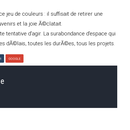
jeu de couleurs : il suffisait de retirer une
enirs et la joie Ã©clatait.
e tentative d'agir. La surabondance d'espace qui
es dÃ©lais, toutes les durÃ©es, tous les projets.
R
GOOGLE
ne