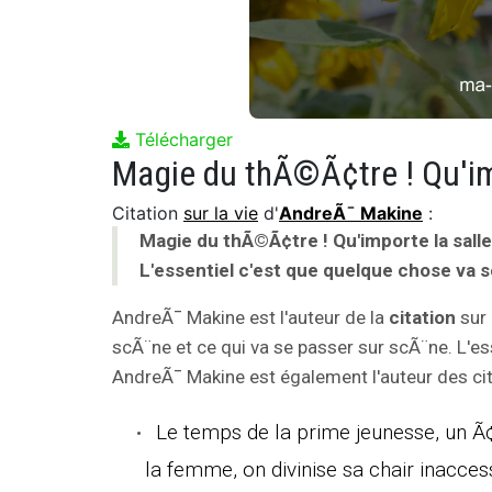
Télécharger
Citation
sur la vie
d'
AndreÃ¯ Makine
:
Magie du thÃ©Ã¢tre ! Qu'importe la salle
L'essentiel c'est que quelque chose va s
AndreÃ¯ Makine est l'auteur de la
citation
sur 
scÃ¨ne et ce qui va se passer sur scÃ¨ne. L'es
AndreÃ¯ Makine est également l'auteur des cit
Le temps de la prime jeunesse, un Ã
la femme, on divinise sa chair inacces