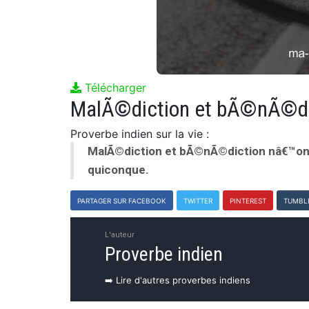
Télécharger
Proverbe indien sur la vie :
MalÃ©diction et bÃ©nÃ©diction nâ€™ont 
quiconque.
PARTAGER SUR FACEBOOK
TWITTER
PINTEREST
TUMBL
L'auteur
Proverbe indien
➡️ Lire d'autres proverbes indiens