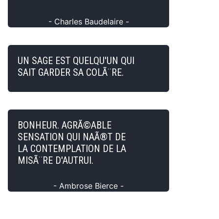
- Charles Baudelaire -
UN SAGE EST QUELQU'UN QUI
SAIT GARDER SA COLÃ¨RE.
BONHEUR. AGRÃ©ABLE
SENSATION QUI NAÃ®T DE
LA CONTEMPLATION DE LA
MISÃ¨RE D'AUTRUI.
- Ambrose Bierce -