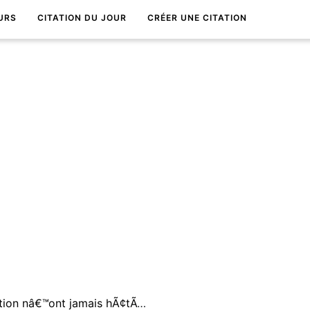
URS
CITATION DU JOUR
CRÉER UNE CITATION
MalÃ©diction et bÃ©nÃ©diction nâ€™ont jamais hÃ¢tÃ© la mort ni prolongÃ© la vie de quiconque.