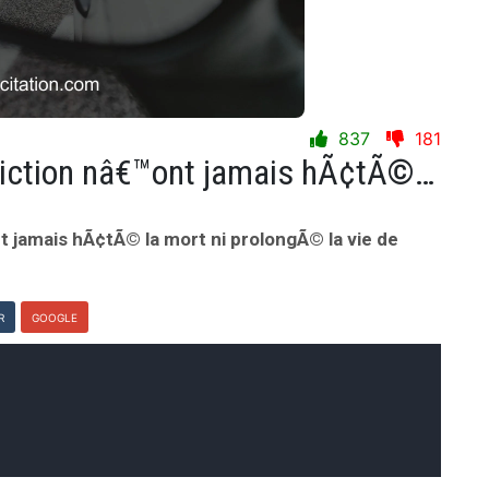
837
181
MalÃ©diction et bÃ©nÃ©diction nâ€™ont jamais hÃ¢tÃ© la mort ni prolongÃ© la vie de quiconque.
jamais hÃ¢tÃ© la mort ni prolongÃ© la vie de
R
GOOGLE