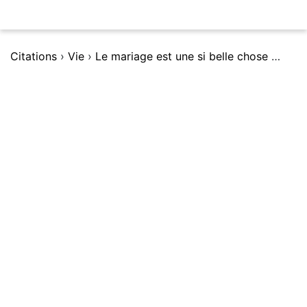
Citations
›
Vie
›
Le mariage est une si belle chose qu'il faut y penser pendant toute sa vie.