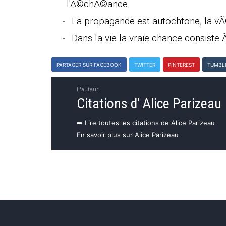
l'Ã©chÃ©ance.
La propagande est autochtone, la vÃ©
Dans la vie la vraie chance consiste 
PARTAGER SUR FACEBOOK
TWITTER
PINTEREST
TUMBL
L'auteur
Citations d' Alice Parizeau
➡️ Lire toutes les citations de Alice Parizeau
En savoir plus sur Alice Parizeau