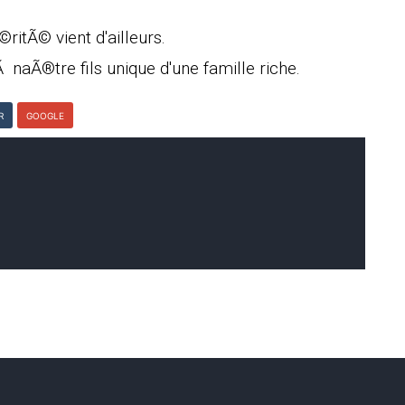
ritÃ© vient d'ailleurs.
Ã naÃ®tre fils unique d'une famille riche.
R
GOOGLE