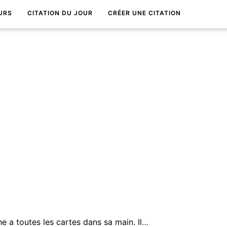
URS
CITATION DU JOUR
CRÉER UNE CITATION
Bon ou mauvais, l'homme riche a toutes les cartes dans sa main. Il peut s'acheter la vertu, l'amour, le bonheur et la... vie.