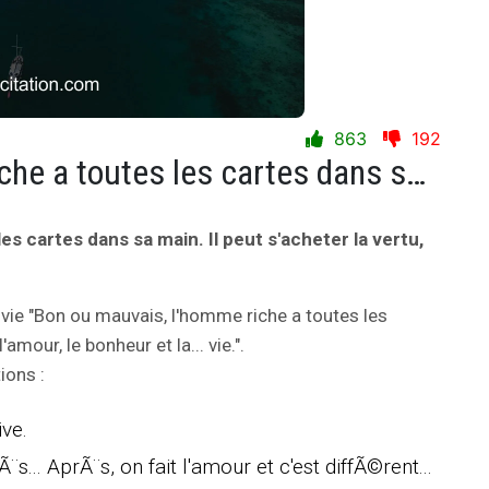
863
192
Bon ou mauvais, l'homme riche a toutes les cartes dans sa main. Il peut s'acheter la vertu, l'amour, le bonheur et la... vie.
s cartes dans sa main. Il peut s'acheter la vertu,
 vie "Bon ou mauvais, l'homme riche a toutes les
'amour, le bonheur et la... vie.".
ions :
ive.
¨s... AprÃ¨s, on fait l'amour et c'est diffÃ©rent...