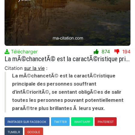
Télécharger
874
194
La mÃ©chancetÃ© est la caractÃ©ristique principale des personnes souffrant d'infÃ©rioritÃ©, se sentant obligÃ©es de salir toutes les personnes pouvant potentiellement paraÃ®tre plus brillantes Ã leurs yeux.
Citation
sur la vie
:
La mÃ©chancetÃ© est la caractÃ©ristique
principale des personnes souffrant
d'infÃ©rioritÃ©, se sentant obligÃ©es de salir
toutes les personnes pouvant potentiellement
paraÃ®tre plus brillantes Ã leurs yeux.
PARTAGER SUR FACEBOOK
TWITTER
WHATSAPP
PINTEREST
TUMBLR
GOOGLE