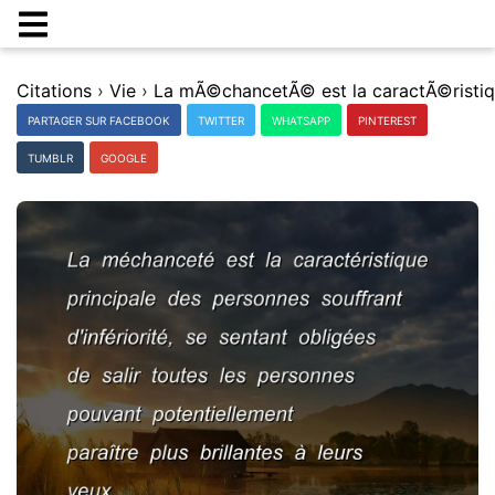
Citations
›
Vie
›
PARTAGER SUR FACEBOOK
TWITTER
WHATSAPP
PINTEREST
TUMBLR
GOOGLE