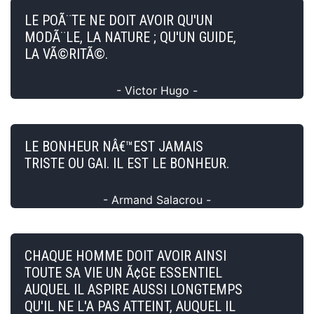
LE POÃ¨TE NE DOIT AVOIR QU'UN
MODÃ¨LE, LA NATURE ; QU'UN GUIDE,
LA VÃ©RITÃ©.
- Victor Hugo -
LE BONHEUR NÂ€™EST JAMAIS
TRISTE OU GAI. IL EST LE BONHEUR.
- Armand Salacrou -
CHAQUE HOMME DOIT AVOIR AINSI
TOUTE SA VIE UN Ã¢GE ESSENTIEL
AUQUEL IL ASPIRE AUSSI LONGTEMPS
QU'IL NE L'A PAS ATTEINT, AUQUEL IL