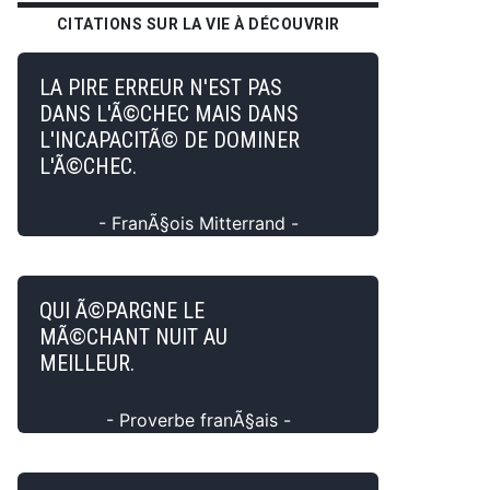
CITATIONS SUR LA VIE À DÉCOUVRIR
LA PIRE ERREUR N'EST PAS
DANS L'Ã©CHEC MAIS DANS
L'INCAPACITÃ© DE DOMINER
L'Ã©CHEC.
- FranÃ§ois Mitterrand -
QUI Ã©PARGNE LE
MÃ©CHANT NUIT AU
MEILLEUR.
- Proverbe franÃ§ais -