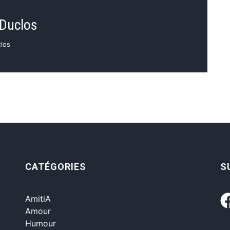
 Duclos
clos
CATÉGORIES
S
AmitiA
Amour
Humour