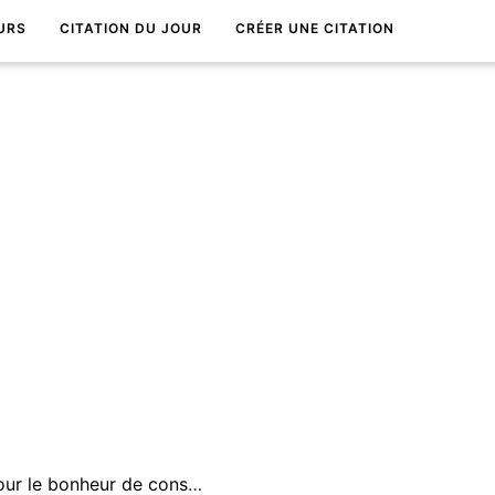
URS
CITATION DU JOUR
CRÉER UNE CITATION
Il n'est pas moins essentiel pour le bonheur de conserver des dÃ©sirs que de les satisfaire.