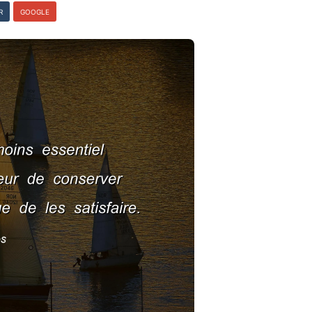
R
GOOGLE