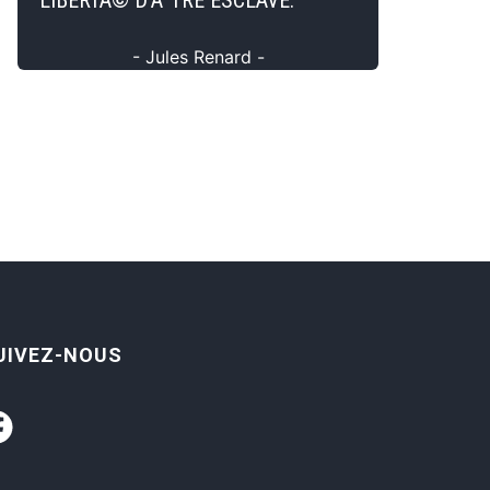
LIBERTÃ© D'ÃªTRE ESCLAVE.
- Jules Renard -
UIVEZ-NOUS