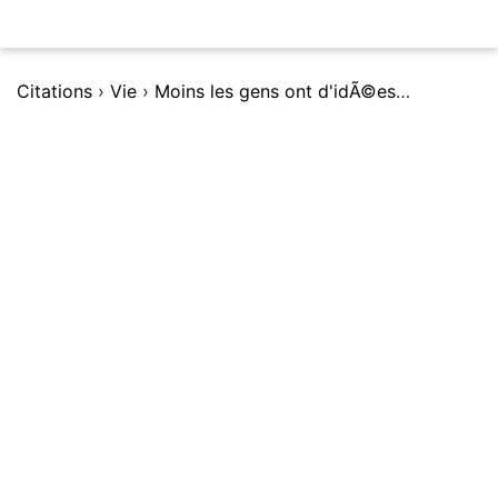
Citations
›
Vie
›
Moins les gens ont d'idÃ©es Ã exprimer, plus ils parlent fort.