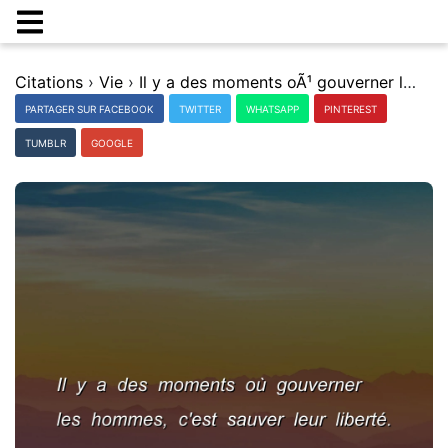
Citations
›
Vie
›
Il y a des moments oÃ¹ gouverner les hommes, c'est sauver leur libertÃ©.
PARTAGER SUR FACEBOOK
TWITTER
WHATSAPP
PINTEREST
TUMBLR
GOOGLE