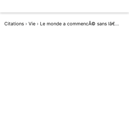
Citations
›
Vie
›
Le monde a commencÃ© sans lâ€™homme et il sâ€™achÃ¨vera sans lui.