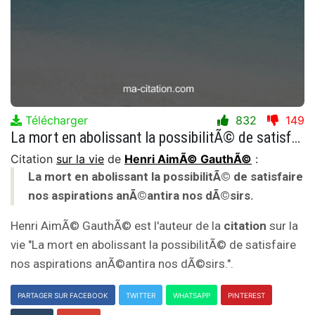
Télécharger
832
149
La mort en abolissant la possibilitÃ© de satisfaire nos aspirations anÃ©antira nos dÃ©sirs.
Citation
sur la vie
de
Henri AimÃ© GauthÃ©
:
La mort en abolissant la possibilitÃ© de satisfaire
nos aspirations anÃ©antira nos dÃ©sirs.
Henri AimÃ© GauthÃ© est l'auteur de la
citation
sur la
vie "La mort en abolissant la possibilitÃ© de satisfaire
nos aspirations anÃ©antira nos dÃ©sirs.".
PARTAGER SUR FACEBOOK
TWITTER
WHATSAPP
PINTEREST