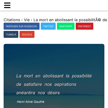
Citations
›
Vie
›
PARTAGER SUR FACEBOOK
TWITTER
WHATSAPP
PINTEREST
TUMBLR
GOOGLE