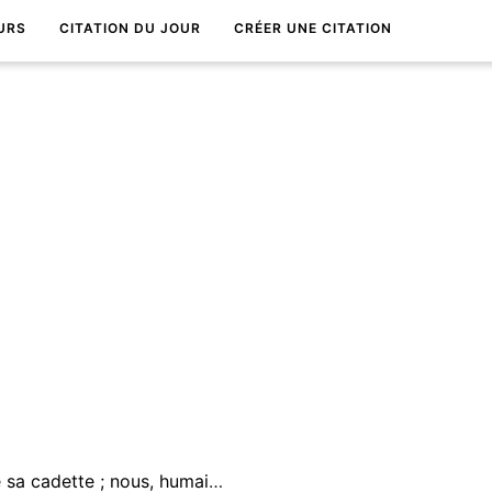
URS
CITATION DU JOUR
CRÉER UNE CITATION
La mort est l'aÃ®nÃ©e, la vie sa cadette ; nous, humains, avons tort d'opposer la mort Ã la vie.