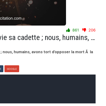
861
206
La mort est l'aÃ®nÃ©e, la vie sa cadette ; nous, humains, avons tort d'opposer la mort Ã la vie.
 ; nous, humains, avons tort d'opposer la mort Ã la
R
GOOGLE