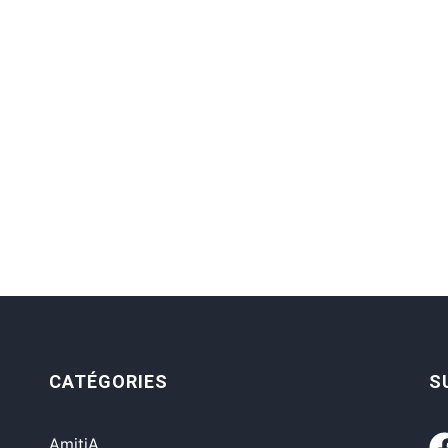
CATÉGORIES
S
AmitiA