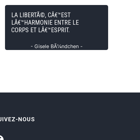
LA LIBERTÃ©, CÂ€™EST
LÂ€™HARMONIE ENTRE LE
CORPS ET LÂ€™ESPRIT.
- Gisele BÃ¼ndchen -
UIVEZ-NOUS