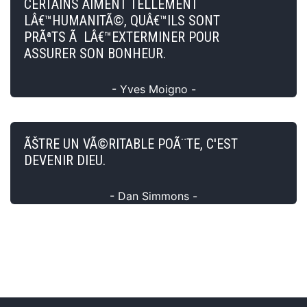
CERTAINS AIMENT TELLEMENT
LÂ€™HUMANITÃ©, QUÂ€™ILS SONT
PRÃªTS Ã LÂ€™EXTERMINER POUR
ASSURER SON BONHEUR.
- Yves Moigno -
ÃŠTRE UN VÃ©RITABLE POÃ¨TE, C'EST
DEVENIR DIEU.
- Dan Simmons -