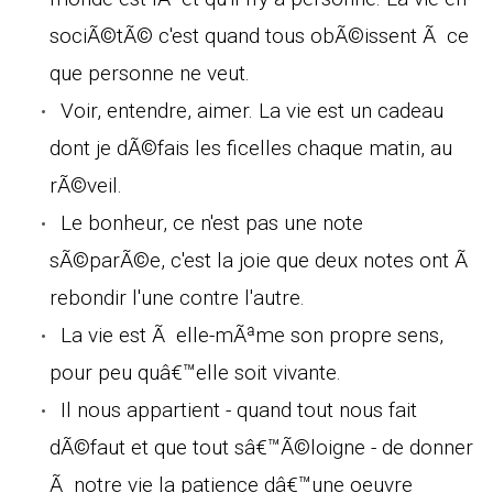
sociÃ©tÃ© c'est quand tous obÃ©issent Ã ce
que personne ne veut.
Voir, entendre, aimer. La vie est un cadeau
dont je dÃ©fais les ficelles chaque matin, au
rÃ©veil.
Le bonheur, ce n'est pas une note
sÃ©parÃ©e, c'est la joie que deux notes ont Ã
rebondir l'une contre l'autre.
La vie est Ã elle-mÃªme son propre sens,
pour peu quâ€™elle soit vivante.
Il nous appartient - quand tout nous fait
dÃ©faut et que tout sâ€™Ã©loigne - de donner
Ã notre vie la patience dâ€™une oeuvre