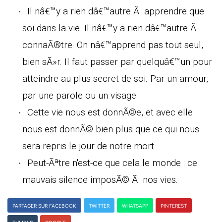
Il nâ€™y a rien dâ€™autre Ã apprendre que
soi dans la vie. Il nâ€™y a rien dâ€™autre Ã
connaÃ®tre. On nâ€™apprend pas tout seul,
bien sÃ»r. Il faut passer par quelquâ€™un pour
atteindre au plus secret de soi. Par un amour,
par une parole ou un visage.
Cette vie nous est donnÃ©e, et avec elle
nous est donnÃ© bien plus que ce qui nous
sera repris le jour de notre mort.
Peut-Ãªtre n'est-ce que cela le monde : ce
mauvais silence imposÃ© Ã nos vies.
PARTAGER SUR FACEBOOK
TWITTER
WHATSAPP
PINTEREST