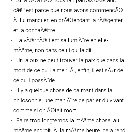
Si la vÃ©ritÃ© nous fait parfois dÃ©faut,
câ€™est parce que nous avons commencÃ©
Ã lui manquer, en prÃ©tendant la rÃ©genter
et la connaÃ®tre.
La vÃ©ritÃ© tient sa lumiÃ¨re en elle-
mÃªme, non dans celui qui la dit.
Un jaloux ne peut trouver la paix que dans la
mort de ce qu'il aime : lÃ , enfin, il est sÃ»r de
ce qu'il possÃ¨de.
Il y a quelque chose de calmant dans la
philosophie, une maniÃ¨re de parler du vivant
comme si on Ã©tait mort.
Faire trop longtemps la mÃªme chose, au
mÃªme endroit, Ã la mÃªme heure, cela rend