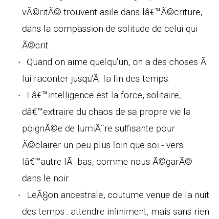
vÃ©ritÃ© trouvent asile dans lâ€™Ã©criture,
dans la compassion de solitude de celui qui
Ã©crit.
Quand on aime quelqu'un, on a des choses Ã
lui raconter jusqu'Ã la fin des temps.
Lâ€™intelligence est la force, solitaire,
dâ€™extraire du chaos de sa propre vie la
poignÃ©e de lumiÃ¨re suffisante pour
Ã©clairer un peu plus loin que soi - vers
lâ€™autre lÃ -bas, comme nous Ã©garÃ©
dans le noir.
LeÃ§on ancestrale, coutume venue de la nuit
des temps : attendre infiniment, mais sans rien