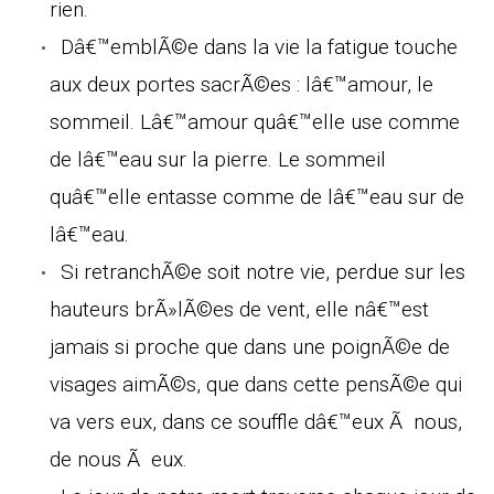
rien.
Dâ€™emblÃ©e dans la vie la fatigue touche
aux deux portes sacrÃ©es : lâ€™amour, le
sommeil. Lâ€™amour quâ€™elle use comme
de lâ€™eau sur la pierre. Le sommeil
quâ€™elle entasse comme de lâ€™eau sur de
lâ€™eau.
Si retranchÃ©e soit notre vie, perdue sur les
hauteurs brÃ»lÃ©es de vent, elle nâ€™est
jamais si proche que dans une poignÃ©e de
visages aimÃ©s, que dans cette pensÃ©e qui
va vers eux, dans ce souffle dâ€™eux Ã nous,
de nous Ã eux.